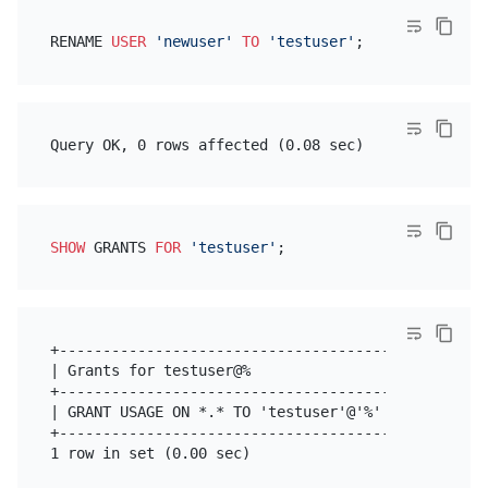
RENAME 
USER
'newuser'
TO
'testuser'
SHOW
 GRANTS 
FOR
'testuser'
+--------------------------------------+

| Grants for testuser@%                |

+--------------------------------------+

| GRANT USAGE ON *.* TO 'testuser'@'%' |

+--------------------------------------+
