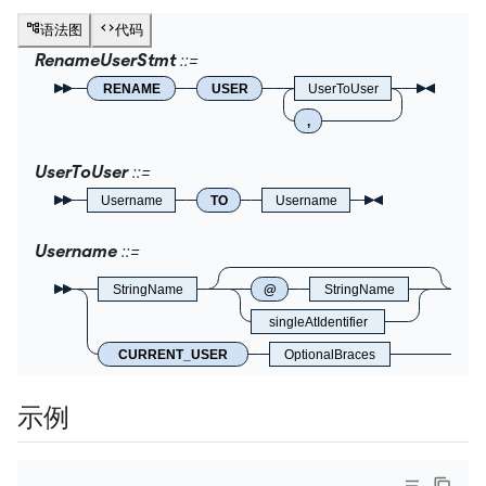
语法图
代码
RenameUserStmt
RENAME
USER
UserToUser
,
UserToUser
Username
TO
Username
Username
StringName
@
StringName
singleAtIdentifier
CURRENT_USER
OptionalBraces
示例