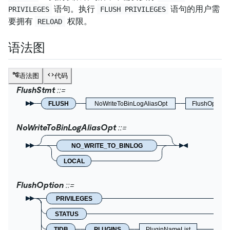
语句。执行
语句的用户需
PRIVILEGES
FLUSH PRIVILEGES
要拥有
权限。
RELOAD
语法图
语法图
代码
FlushStmt
FLUSH
NoWriteToBinLogAliasOpt
FlushOption
NoWriteToBinLogAliasOpt
NO_WRITE_TO_BINLOG
LOCAL
FlushOption
PRIVILEGES
STATUS
TIDB
PLUGINS
PluginNameList