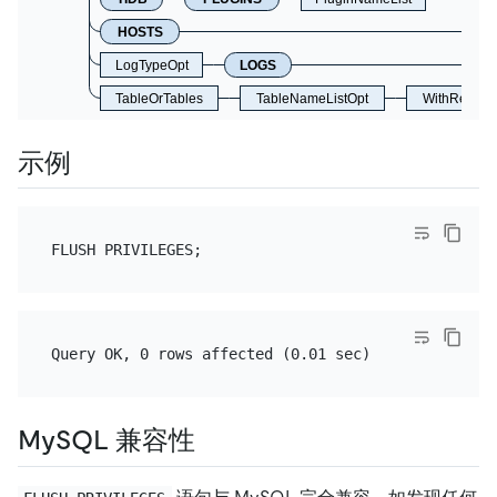
HOSTS
LogTypeOpt
LOGS
TableOrTables
TableNameListOpt
WithReadLo
示例
MySQL 兼容性