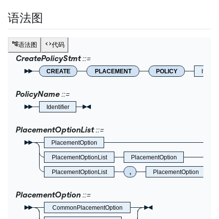
语法图
语法图
代码
CreatePolicyStmt
CREATE
PLACEMENT
POLICY
IfNotEx
PolicyName
Identifier
PlacementOptionList
PlacementOption
PlacementOptionList
PlacementOption
PlacementOptionList
,
PlacementOption
PlacementOption
CommonPlacementOption