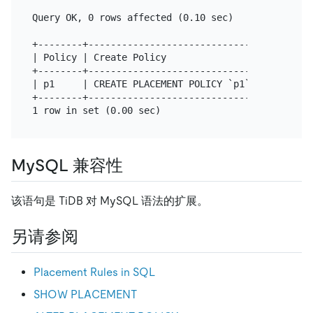
Query OK, 0 rows affected (0.10 sec)

+--------+----------------------------------------
| Policy | Create Policy                          
+--------+----------------------------------------
| p1     | CREATE PLACEMENT POLICY `p1` PRIMARY_RE
+--------+----------------------------------------
MySQL 兼容性
该语句是 TiDB 对 MySQL 语法的扩展。
另请参阅
Placement Rules in SQL
SHOW PLACEMENT