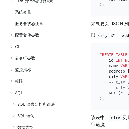
TiDB 分布式执行框架
系统变量
如果要为 JSON
服务器状态变量
以
这一
配置文件参数
city
ad
CLI
CREATE TABLE
命令行参数
    id 
INT
N
    name 
VAR
监控指标
    address_i
    city 
VAR
权限
-- city 
-- city 
SQL
    KEY (city
SQL 语言结构和语法
SQL 语句
该表中，
列
city
行速度：
数据类型