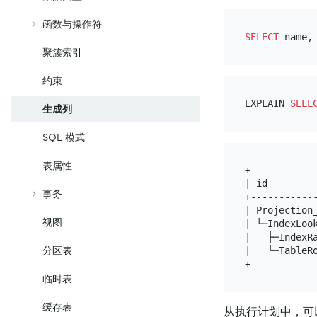
函数与操作符
SELECT
 name,
聚簇索引
约束
EXPLAIN 
SELE
生成列
SQL 模式
表属性
+-----------
| id        
事务
+-----------
| Projection
视图
| └─IndexLoo
|   ├─IndexR
分区表
|   └─TableR
临时表
缓存表
从执行计划中，可