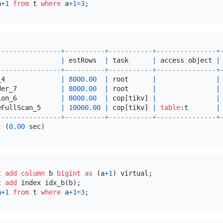
a
+
1
from
 t 
where
 a
+
1
=
3
----------------+----------+-----------+---------------+
                
|
 estRows  
|
 task      
|
 access object 
|
----------------+----------+-----------+---------------+
_4              
|
8000.00
|
 root      
|
|
der_7           
|
8000.00
|
 root      
|
|
ion_6           
|
8000.00
|
 cop[tikv] 
|
|
eFullScan_5     
|
10000.00
|
 cop[tikv] 
|
table
:t       
|
----------------+----------+-----------+---------------+
t
 (
0.00
t 
add
column
 b 
bigint
as
 (a
+
1
t 
add
a
+
1
from
 t 
where
 a
+
1
=
3