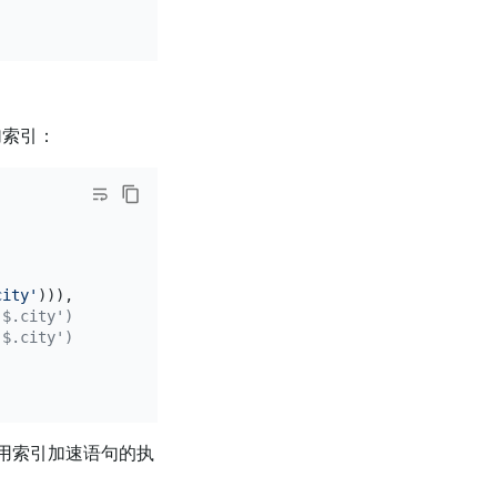
加索引：
city'
))), 
-- 虚拟生成列
, '$.city'))) VIRTUAL, -- 虚拟生成列
, '$.city'))) STORED, -- 存储生成列
用索引加速语句的执