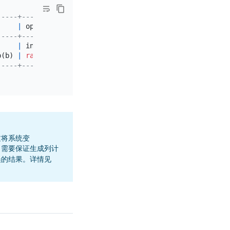
-----+---------------------------------------------+
     
|
 operator info                               
|
-----+---------------------------------------------+
|
 index:IndexRangeScan_5                      
|
b(b) 
|
range
:[
3
,
3
], keep 
order
:
false
, stats:pseudo 
|
-----+---------------------------------------------+
过将系统变
，需要保证生成列计
误的结果。详情见