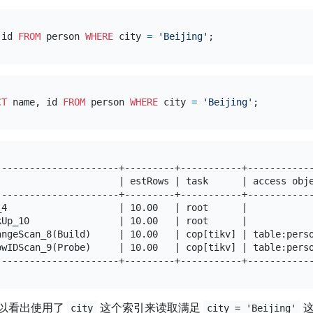
 id 
FROM
 person 
WHERE
 city 
=
'Beijing'
CT
 name, id 
FROM
 person 
WHERE
 city 
=
'Beijing'
----------------------+---------+-----------+------------
                      | estRows | task      | access obje
----------------------+---------+-----------+------------
_4                    | 10.00   | root      |            
kUp_10                | 10.00   | root      |            
angeScan_8(Build)     | 10.00   | cop[tikv] | table:perso
owIDScan_9(Probe)     | 10.00   | cop[tikv] | table:perso
以看出使用了
这个索引来读取满足
这
city
city = 'Beijing'