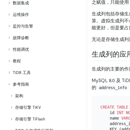
之赋值，只能使用
数据集成
生成列包括存储生
运维操作
算。虚拟生成列不
监控与告警
能更好，但是要占
故障诊断
无论是存储生成列
性能调优
生成列的应
教程
生成列的主要的作
TiDB 工具
MySQL 8.0 
参考指南
的
address_info
架构
CREATE TABLE
存储引擎 TiKV
    id 
INT
N
    name 
VAR
存储引擎 TiFlash
    address_i
    KEY (addr