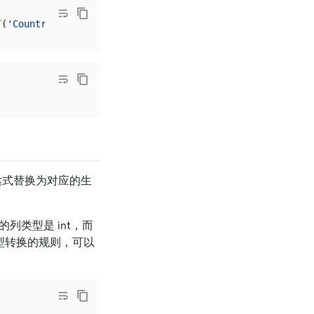
T
(
'Country'
, 
'Canada'
达式替换为对应的生
的列类型是 int，而
类型转换的规则，可以