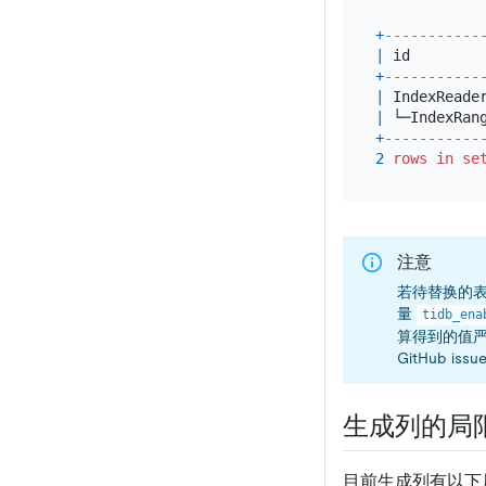
+
-----------
|
 id        
+
-----------
|
 IndexReade
|
 └─IndexRan
+
-----------
2
rows
in
se
注意
若待替换的
量
tidb_ena
算得到的值
GitHub issu
生成列的局
目前生成列有以下