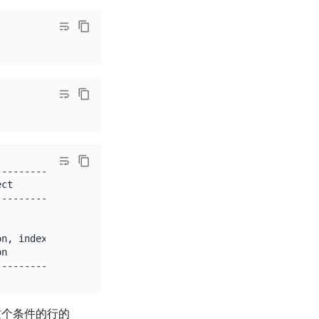
--------------------+-----------------------------------
ct                  | operator info                     
--------------------+-----------------------------------
                    | test.person.name, test.person.id  
                    |                                   
n, index:city(city) | range:["Beijing","Beijing"], keep 
n                   | keep order:false, stats:pseudo    
个条件的行的