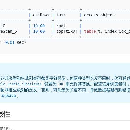
-------------+---------+-----------+--------------------
             
|
 estRows 
|
 task      
|
 access object      
-------------+---------+-----------+--------------------
r_6          
|
10.00
|
 root      
|
geScan_5     
|
10.00
|
 cop[tikv] 
|
table
:t, index:idx_
-------------+---------+-----------+--------------------
t
 (
0.01
表达式类型和生成列类型都是字符类型，但两种类型长度不同时，仍可通
设置为
来允许其替换。配置该系统变量时
ble_unsafe_substitute
ON
严格满足生成列的定义，否则，可能因为长度不同，导致数据截断得到错
e
#35490
。
限性
局限性：