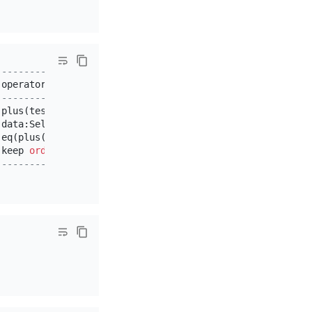
--------------------------------+
 operator info                  
|
--------------------------------+
 plus(test.t.a, 
1
)
-
>
Column
#
3
|
 data:Selection_6               
|
 eq(plus(test.t.a, 
1
), 
3
)       
|
 keep 
order
:
false
, stats:pseudo 
|
--------------------------------+