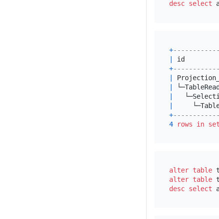
desc
select
 
+
-----------
|
 id        
+
-----------
|
 Projection
|
 └─TableRea
|
   └─Select
|
     └─Tabl
+
-----------
4
rows
in
se
alter table
 
alter table
 
desc
select
 