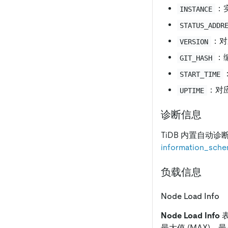
：
INSTANCE
STATUS_ADDR
：对
VERSION
：
GIT_HASH
START_TIME
：对
UPTIME
诊断信息
TiDB 内置自动
information_sche
负载信息
Node Load Info
Node Load Info
表
最大值 (MAX)、最