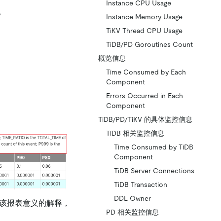
Instance CPU Usage
。
Instance Memory Usage
TiKV Thread CPU Usage
TiDB/PD Goroutines Count
概览信息
Time Consumed by Each
Component
Errors Occurred in Each
Component
TiDB/PD/TiKV 的具体监控信息
TiDB 相关监控信息
Time Consumed by TiDB
Component
TiDB Server Connections
TiDB Transaction
DDL Owner
该报表意义的解释，
PD 相关监控信息