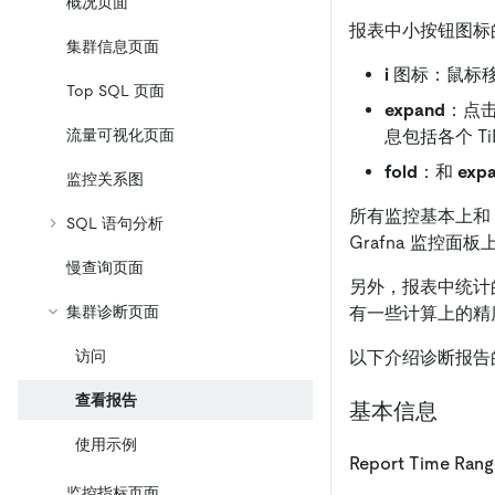
概况页面
报表中小按钮图标
集群信息页面
i
图标：鼠标
Top SQL 页面
expand
：点
息包括各个 T
流量可视化页面
fold
：和
exp
监控关系图
所有监控基本上和 T
SQL 语句分析
Grafna 监控
慢查询页面
另外，报表中统计
有一些计算上的精
集群诊断页面
以下介绍诊断报告
访问
查看报告
基本信息
使用示例
Report Time Rang
监控指标页面