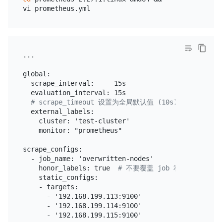
...

global:

  scrape_interval:     15s

  evaluation_interval: 15s

# scrape_timeout 设置为全局默认值 (10s)
  external_labels:

    cluster: 'test-cluster'

    monitor: "prometheus"

scrape_configs:

  - job_name: 'overwritten-nodes'

    honor_labels: true  
# 不要覆盖 job 和实例的 labe
    static_configs:

    - targets:

      - '192.168.199.113:9100'

      - '192.168.199.114:9100'

      - '192.168.199.115:9100'
