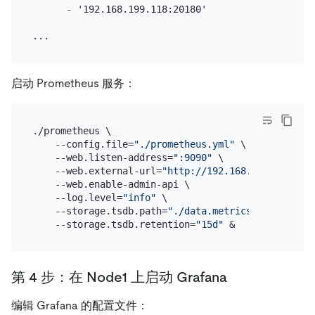
      - '192.168.199.118:20180'

启动 Prometheus 服务：
./prometheus \

    --config.file=
"./prometheus.yml"
 \

    --web.listen-address=
":9090"
 \

    --web.external-url=
"http://192.168.199.113:909
    --web.enable-admin-api \

    --log.level=
"info"
 \

    --storage.tsdb.path=
"./data.metrics"
 \

    --storage.tsdb.retention=
"15d"
第 4 步：在 Node1 上启动 Grafana
编辑 Grafana 的配置文件：