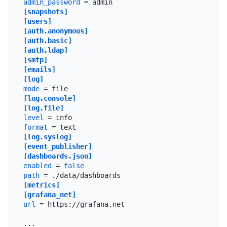
admin_password
[snapshots]
[users]
[auth.anonymous]
[auth.basic]
[auth.ldap]
[smtp]
[emails]
[log]
mode
[log.console]
[log.file]
level
format
[log.syslog]
[event_publisher]
[dashboards.json]
enabled
 = 
false
path
[metrics]
[grafana_net]
url
 = https://grafana.net

...
