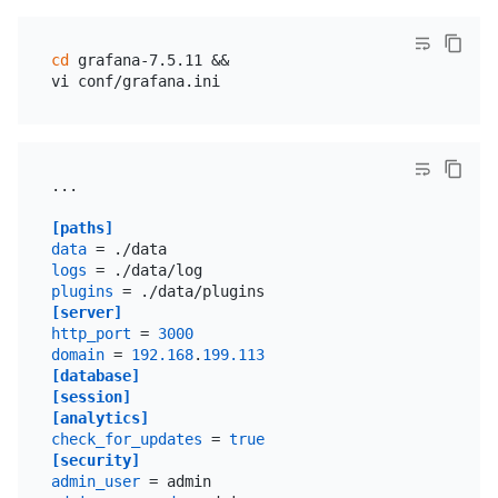
cd
 grafana-7.5.11 &&

...

[paths]
data
logs
plugins
[server]
http_port
 = 
3000
domain
 = 
192.168
.
199.113
[database]
[session]
[analytics]
check_for_updates
 = 
true
[security]
admin_user