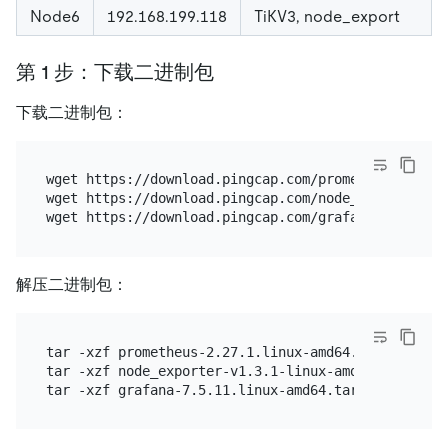
Node6
192.168.199.118
TiKV3, node_export
第 1 步：下载二进制包
下载二进制包：
wget https://download.pingcap.com/prometheus-2.27.1
wget https://download.pingcap.com/node_exporter-v1
解压二进制包：
tar -xzf prometheus-2.27.1.linux-amd64.tar.gz

tar -xzf node_exporter-v1.3.1-linux-amd64.tar.gz
