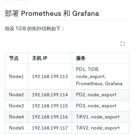
部署 Prometheus 和 Grafana
假设 TiDB 的拓扑结构如下：
节点
主机 IP
服务
PD1, TiDB,
Node1
192.168.199.113
node_export,
Prometheus, Grafana
Node2
192.168.199.114
PD2, node_export
Node3
192.168.199.115
PD3, node_export
Node4
192.168.199.116
TiKV1, node_export
Node5
192.168.199.117
TiKV2, node_export