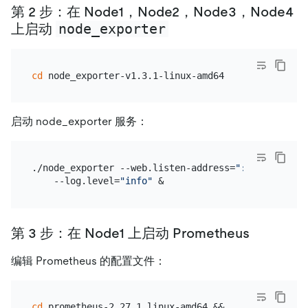
第 2 步：在 Node1，Node2，Node3，Node4
node_exporter
上启动
cd
启动 node_exporter 服务：
./node_exporter --web.listen-address=
":9100"
 \

    --log.level=
"info"
第 3 步：在 Node1 上启动 Prometheus
编辑 Prometheus 的配置文件：
cd
 prometheus-2.27.1.linux-amd64 &&
