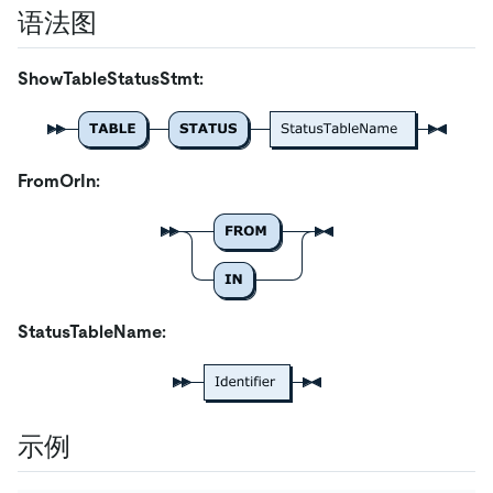
语法图
ShowTableStatusStmt:
FromOrIn:
StatusTableName:
示例