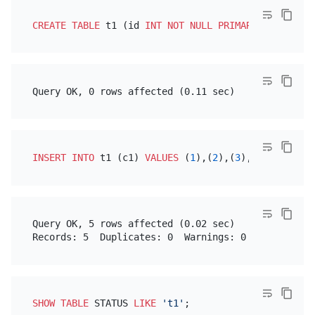
CREATE TABLE
 t1 (id 
INT
NOT NULL
PRIMARY KEY
 AUTO_
INSERT INTO
 t1 (c1) 
VALUES
 (
1
),(
2
),(
3
),(
4
),(
5
Query OK, 5 rows affected (0.02 sec)

SHOW
TABLE
 STATUS 
LIKE
't1'