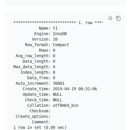
*************************** 1. row ****************
           Name: t1

         Engine: InnoDB

        Version: 10

     Row_format: Compact

           Rows: 0

 Avg_row_length: 0

    Data_length: 0

Max_data_length: 0

   Index_length: 0

      Data_free: 0

 Auto_increment: 30001

    Create_time: 2019-04-19 08:32:06

    Update_time: NULL

     Check_time: NULL

      Collation: utf8mb4_bin

       Checksum:

 Create_options:

        Comment:
