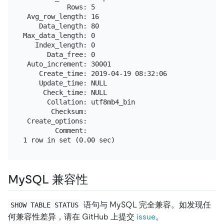
           Rows: 5

 Avg_row_length: 16

    Data_length: 80

Max_data_length: 0

   Index_length: 0

      Data_free: 0

 Auto_increment: 30001

    Create_time: 2019-04-19 08:32:06

    Update_time: NULL

     Check_time: NULL

      Collation: utf8mb4_bin

       Checksum:

 Create_options:

        Comment:

MySQL 兼容性
语句与 MySQL 完全兼容。如发现任
SHOW TABLE STATUS
何兼容性差异，请在 GitHub 上提交
issue
。