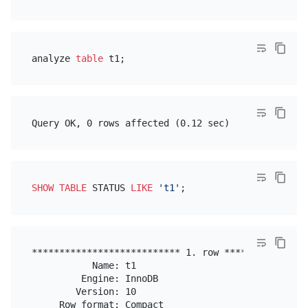
analyze 
table
SHOW
TABLE
 STATUS 
LIKE
't1'
*************************** 1. row ****************
           Name: t1

         Engine: InnoDB

        Version: 10

     Row_format: Compact
