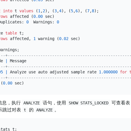
t into
 t 
values
 (
1
,
2
), (
3
,
4
), (
5
,
6
), (
7
,
8
);

rows
 affected (
0.00
 sec)

Duplicates: 
0
  Warnings: 
0
ze 
table
 t;

rows
 affected, 
1
 warning (
0.02
 sec)

---+----------------------------------------------------
de 
|
 Message                                            
---+----------------------------------------------------
05
|
 Analyze use auto adjusted sample rate 
1.000000
for
---+----------------------------------------------------
 (
0.00
信息，执行
语句，使用
可查看
ANALYZE
SHOW STATS_LOCKED
 提示跳过对表
的
。
t
ANALYZE
tats t;
