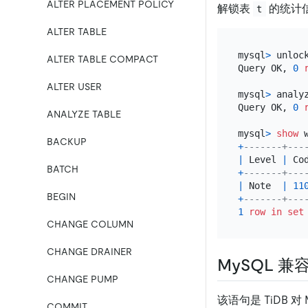
ALTER PLACEMENT POLICY
解锁表
的统计
t
ALTER TABLE
mysql
>
 unlock
ALTER TABLE COMPACT
Query OK, 
0
ALTER USER
mysql
>
 analy
Query OK, 
0
ANALYZE TABLE
mysql
>
show
BACKUP
+
-------+---
|
 Level 
|
 Co
BATCH
+
-------+---
|
 Note  
|
11
BEGIN
+
-------+---
1
row
in
set
CHANGE COLUMN
CHANGE DRAINER
MySQL 兼
CHANGE PUMP
该语句是 TiDB 对
COMMIT