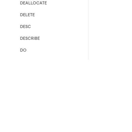
DEALLOCATE
DELETE
DESC
DESCRIBE
DO
DROP [GLOBAL|SESSION]
BINDING
DROP COLUMN
产品
生态
资
DROP DATABASE
产品概览
集成
TiDB
TiKV
DROP INDEX
TiDB Cloud
TiFlash
DROP PLACEMENT POLICY
OSS Insight
E
ll
DROP ROLE