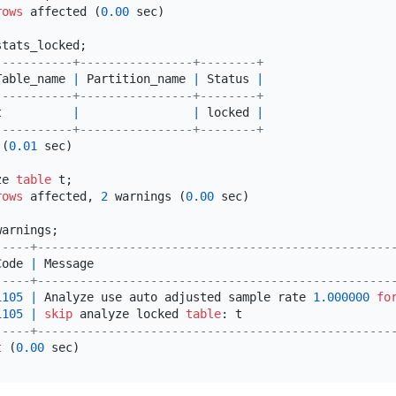
rows
 affected (
0.00
 sec)

-----------+----------------+--------+
Table_name 
|
 Partition_name 
|
 Status 
|
-----------+----------------+--------+
t          
|
|
 locked 
|
-----------+----------------+--------+
 (
0.01
 sec)

ze 
table
 t;

rows
 affected, 
2
 warnings (
0.00
 sec)

-----+--------------------------------------------------
Code 
|
 Message                                          
-----+--------------------------------------------------
1105
|
 Analyze use auto adjusted sample rate 
1.000000
fo
1105
|
skip
 analyze locked 
table
: t                     
-----+--------------------------------------------------
t
 (
0.00