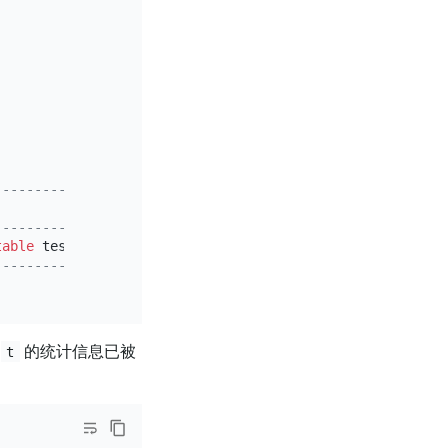
-------------+
             
|
-------------+
table
 test.t 
|
-------------+
表
的统计信息已被
t