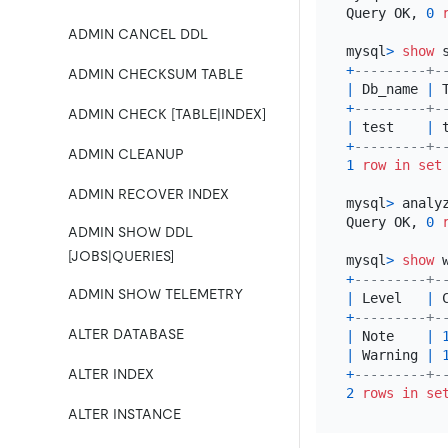
Query OK, 
0
ADMIN CANCEL DDL
mysql
>
show
+
---------+-
ADMIN CHECKSUM TABLE
|
 Db_name 
|
 
+
---------+-
ADMIN CHECK [TABLE|INDEX]
|
 test    
|
 
+
---------+-
ADMIN CLEANUP
1
row
in
set
ADMIN RECOVER INDEX
mysql
>
 analy
Query OK, 
0
ADMIN SHOW DDL
[JOBS|QUERIES]
mysql
>
show
+
---------+-
ADMIN SHOW TELEMETRY
|
 Level   
|
 
+
---------+-
ALTER DATABASE
|
 Note    
|
|
 Warning 
|
ALTER INDEX
+
---------+-
2
rows
in
se
ALTER INSTANCE