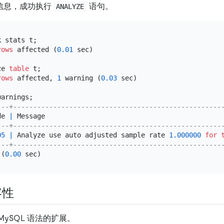
信息，成功执行
语句。
ANALYZE
 stats t;

rows
 affected (
0.01
 sec)

ze 
table
 t;

rows
 affected, 
1
 warning (
0.03
 sec)

---+----------------------------------------------------
de 
|
 Message                                            
---+----------------------------------------------------
05
|
 Analyze use auto adjusted sample rate 
1.000000
for
---+----------------------------------------------------
 (
0.00
容性
 MySQL 语法的扩展。