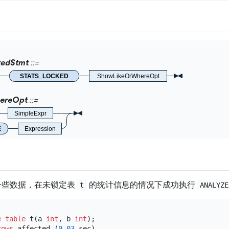
kedStmt
STATS_LOCKED
ShowLikeOrWhereOpt
ereOpt
SimpleExpr
E
Expression
一些数据，在未锁定表
的统计信息的情况下成功执行
t
ANALYZE
e table
 t(a 
int
, b 
int
);

rows
 affected (
0.03
 sec)
