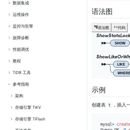
数据集成
语法图
运维操作
监控与告警
语法图
代码
ShowStatsLoc
故障诊断
SHOW
性能调优
ShowLikeOrWh
教程
LIKE
TiDB 工具
WHER
参考指南
示例
架构
创建表
，插入
t
存储引擎 TiKV
存储引擎 TiFlash
mysql
>
creat
Query OK, 
0