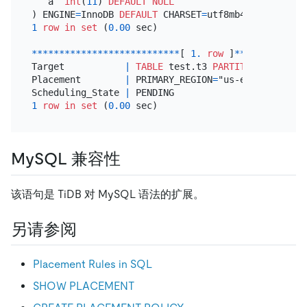
  `a` 
int
(
11
) 
DEFAULT
NULL
) ENGINE
=
InnoDB 
DEFAULT
 CHARSET
=
utf8mb4 
COLLATE
=
ut
1
row
in
set
 (
0.00
 sec)

*
*
*
*
*
*
*
*
*
*
*
*
*
*
*
*
*
*
*
*
*
*
*
*
*
*
*
[ 
1.
row
 ]
*
*
*
*
*
*
*
*
*
*
*
*
*
Target           
|
TABLE
 test.t3 
PARTITION
 p1

Placement        
|
 PRIMARY_REGION
=
"us-east-1" REGI
Scheduling_State 
|
1
row
in
set
 (
0.00
MySQL 兼容性
该语句是 TiDB 对 MySQL 语法的扩展。
另请参阅
Placement Rules in SQL
SHOW PLACEMENT