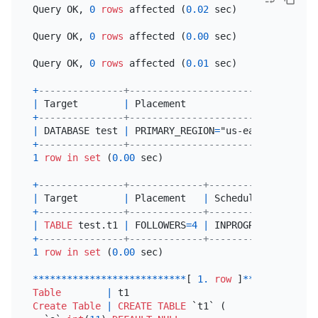
Query OK, 
0
rows
 affected (
0.02
 sec)

Query OK, 
0
rows
 affected (
0.00
 sec)

Query OK, 
0
rows
 affected (
0.01
 sec)

+
---------------+---------------------------------
|
 Target        
|
 Placement                       
+
---------------+---------------------------------
|
 DATABASE test 
|
 PRIMARY_REGION
=
"us-east-1" REGIO
+
---------------+---------------------------------
1
row
in
set
 (
0.00
 sec)

+
---------------+-------------+------------------+
|
 Target        
|
 Placement   
|
 Scheduling_State 
|
+
---------------+-------------+------------------+
|
TABLE
 test.t1 
|
 FOLLOWERS
=
4
|
 INPROGRESS       
|
+
---------------+-------------+------------------+
1
row
in
set
 (
0.00
 sec)

*
*
*
*
*
*
*
*
*
*
*
*
*
*
*
*
*
*
*
*
*
*
*
*
*
*
*
[ 
1.
row
 ]
*
*
*
*
*
*
*
*
*
*
*
*
*
Table
|
Create Table
|
CREATE TABLE
 `t1` (
