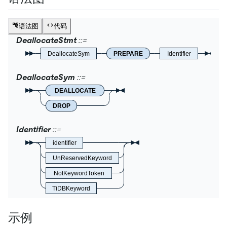
语法图
代码
DeallocateStmt
DeallocateSym
PREPARE
Identifier
DeallocateSym
DEALLOCATE
DROP
Identifier
identifier
UnReservedKeyword
NotKeywordToken
TiDBKeyword
示例