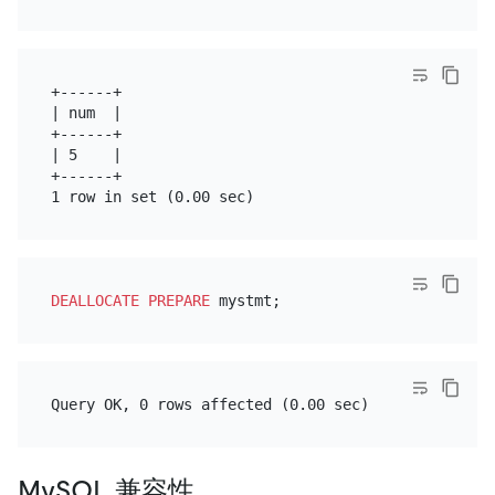
+------+

| num  |

+------+

| 5    |

+------+

DEALLOCATE
PREPARE
MySQL 兼容性