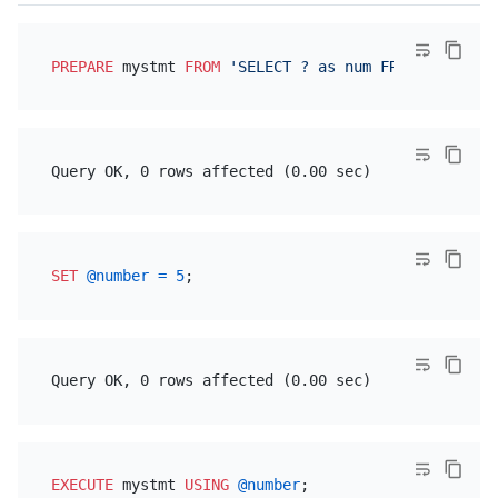
PREPARE
 mystmt 
FROM
'SELECT ? as num FROM DUAL'
SET
@number
=
5
EXECUTE
 mystmt 
USING
@number