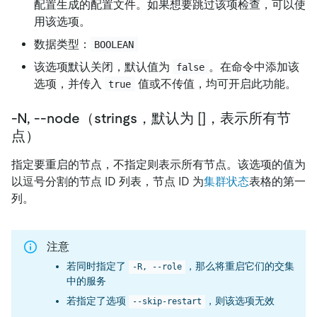
配置生成的配置文件。如果想要跳过该项检查，可以使
用该选项。
数据类型：
BOOLEAN
该选项默认关闭，默认值为
。在命令中添加该
false
选项，并传入
值或不传值，均可开启此功能。
true
-N, --node（strings，默认为 []，表示所有节
点）
指定要重启的节点，不指定则表示所有节点。该选项的值为
以逗号分割的节点 ID 列表，节点 ID 为
集群状态
表格的第一
列。
注意
若同时指定了
，那么将重启它们的交集
-R, --role
中的服务
若指定了选项
，则该选项无效
--skip-restart