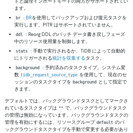
ドと論理インポートモードの両方がサポートされてい
ます。
:
BR
を使用してバックアップおよび復元タスクを
br
実行します。PITR はサポートされていません。
: Reorg DDL のバッチ データ書き戻しフェーズ
ddl
中のリソース使用量を制御します。
: 手動で実行されるか、TiDB によって自動的
stats
にトリガーされる
統計を収集する
タスク。
: 予約済みのタスクタイプ。システム変
background
数
を使用して、現在のセ
tidb_request_source_type
ッションのタスクタイプを
として指定で
background
きます。
デフォルトでは、バックグラウンドタスクとしてマークさ
れているタスクタイプは
で、バックグラウンドタスク
""
の管理は無効になっています。バックグラウンドタスクの
管理を有効にするには、リソースグループ
のバ
default
ックグラウンドタスクタイプを手動で変更する必要があり