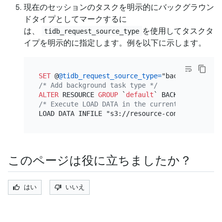
現在のセッションのタスクを明示的にバックグラウン
ドタイプとしてマークするに
は、
を使用してタスクタ
tidb_request_source_type
イプを明示的に指定します。例を以下に示します。
SET
 @
@tidb_request_source_type
=
/* Add background task type */
ALTER
 RESOURCE 
GROUP
 `
default
` BACKGROUND
=
(TAS
/* Execute LOAD DATA in the current session */
このページは役に立ちましたか？
はい
いいえ