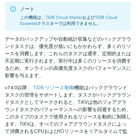
ノート
この機能は、
TiDB Cloud Starter
および
TiDB Cloud
Essential
クラスターでは利用できません。
データのバックアップや自動統計収集などのバックグラウ
ンドタスクは、優先度が低いにもかかわらず、多くのリソ
ースを消費します。これらのタスクは通常、定期的または
不定期に実行されます。実行中は多くのリソースを消費す
るため、オンラインの高優先度タスクのパフォーマンスに
影響を与えます。
v7.4.0以降、
TiDB リソース制御
機能はバックグラウンド
タスクの管理をサポートします。タスクがバックグラウン
ドタスクとしてマークされると、TiKVは他のフォアグラ
ウンドタスクのパフォーマンスへの影響を回避するため、
このタイプのタスクで使用されるリソースを動的に制限し
ます。TiKVは、すべてのフォアグラウンドタスクによっ
て消費されるCPUおよびIOリソースをリアルタイムで監