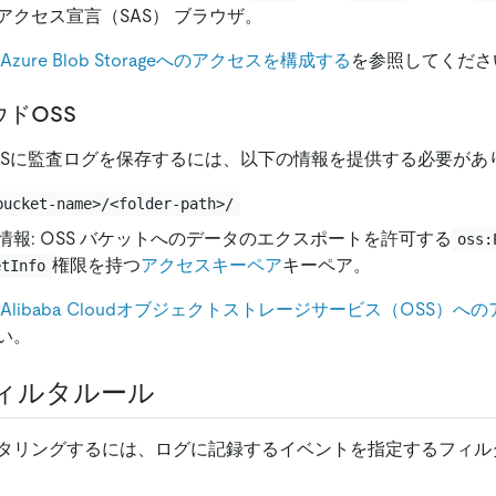
アクセス宣言（SAS） ブラウザ。
Azure Blob Storageへのアクセスを構成する
を参照してくださ
ドOSS
loud OSSに監査ログを保存するには、以下の情報を提供する必要が
bucket-name>/<folder-path>/
情報: OSS バケットへのデータのエクスポートを許可する
oss:
権限を持つ
アクセスキーペア
キーペア。
etInfo
Alibaba Cloudオブジェクトストレージサービス（OSS）
い。
ィルタルール
タリングするには、ログに記録するイベントを指定するフィル