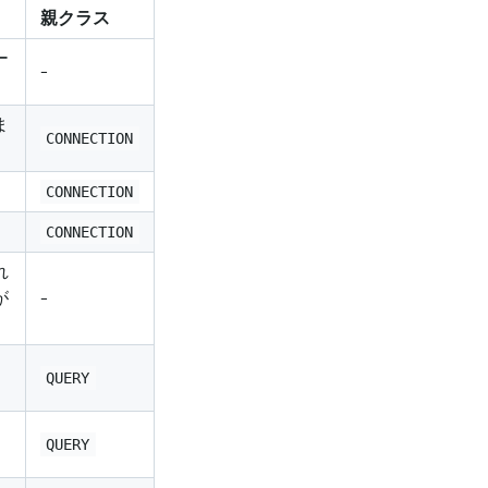
親クラス
ー
-
。
ま
CONNECTION
CONNECTION
CONNECTION
れ
が
-
ョ
QUERY
QUERY