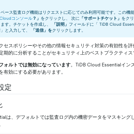
タベース監査ログ機能はリクエストに応じてのみ利用可能です。この機
B Cloudコンソール
？」
をクリックし、 次に
「サポートチケット」
をクリ
します。チケットを作成し、
「説明」
フィールドに「 TiDB Cloud Ess
請」と入力して、
「送信」を
クリックします。
クセスポリシーやその他の情報セキュリティ対策の有効性を評
定期的に分析することがセキュリティ上のベストプラクティス
フォルトでは無効になっています
。TiDB Cloud Essenti
を有効にする必要があります。
設定
化
 Essentialは、デフォルトでは監査ログ内の機密データをマスキン
。