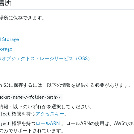
場所
場所に保存できます。
 Storage
torage
Cloudオブジェクトストレージサービス（OSS）
on S3に保存するには、以下の情報を提供する必要があります。
ucket-name>/<folder-path>/
情報：以下のいずれかを選択してください。
権限を持つ
アクセスキー
。
bject
権限を持つ
ロールARN
。ロールARNの使用は、AWSで
bject
のみでサポートされています。