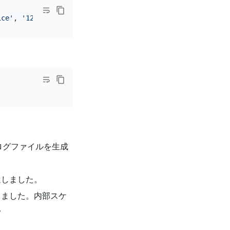
ice'
, 
'123456'
監査ログファイルを生成
達しました。
しました。内部スケ
。