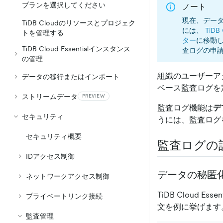
プランを選択してください
ノート
現在、デー
TiDB Cloudのリソースとプロジェク
には、
TiD
トを管理する
ター
に移動
TiDB Cloud Essentialインスタンス
査ログの申
の管理
組織のユーザーア
データの移行またはインポート
ベース監査ログを
ストリームデータ
PREVIEW
監査ログ機能は
デ
セキュリティ
うには、監査ログ
セキュリティ概要
監査ログの
IDアクセス制御
データの秘匿
ネットワークアクセス制御
TiDB Cloud
プライベートリンク接続
文を例に挙げます
監査管理