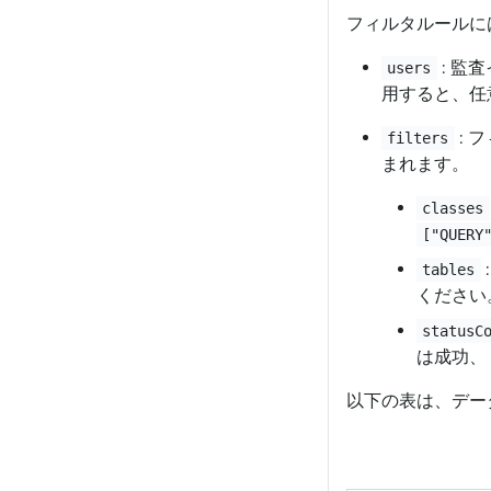
フィルタルールに
: 監
users
用すると、任
: 
filters
まれます。
classes
["QUERY
tables
ください
statusC
は成功、
以下の表は、デー