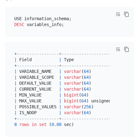
DESC
+
-----------------+---------------------+------+--
|
 Field           
|
 Type                
|
Null
|
 K
+
-----------------+---------------------+------+--
|
 VARIABLE_NAME   
|
varchar
(
64
)         
|
NO
|
|
 VARIABLE_SCOPE  
|
varchar
(
64
)         
|
NO
|
|
 DEFAULT_VALUE   
|
varchar
(
64
)         
|
NO
|
|
 CURRENT_VALUE   
|
varchar
(
64
)         
|
NO
|
|
 MIN_VALUE       
|
bigint
(
64
)          
|
 YES  
|
|
 MAX_VALUE       
|
bigint
(
64
) unsigned 
|
 YES  
|
|
 POSSIBLE_VALUES 
|
varchar
(
256
)        
|
 YES  
|
|
 IS_NOOP         
|
varchar
(
64
)         
|
NO
|
+
-----------------+---------------------+------+--
8
rows
in
set
 (
0.00