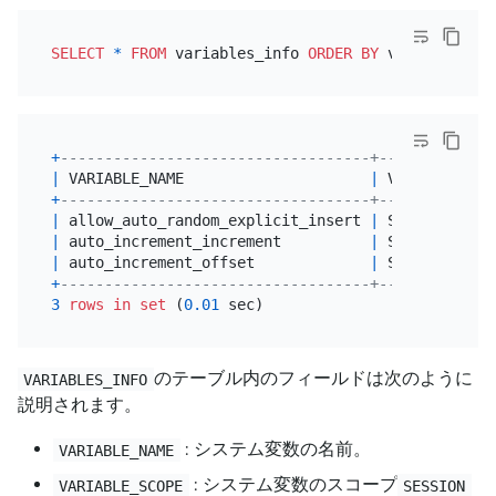
SELECT
*
FROM
 variables_info 
ORDER
BY
 variable_nam
+
-----------------------------------+-------------
|
 VARIABLE_NAME                     
|
 VARIABLE_SCO
+
-----------------------------------+-------------
|
 allow_auto_random_explicit_insert 
|
 SESSION,
GLOB
|
 auto_increment_increment          
|
 SESSION,
GLOB
|
 auto_increment_offset             
|
 SESSION,
GLOB
+
-----------------------------------+-------------
3
rows
in
set
 (
0.01
のテーブル内のフィールドは次のように
VARIABLES_INFO
説明されます。
: システム変数の名前。
VARIABLE_NAME
: システム変数のスコープ
VARIABLE_SCOPE
SESSION