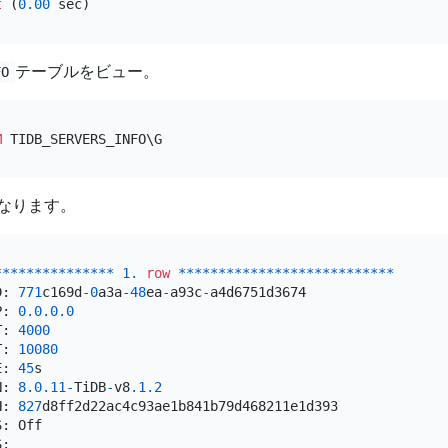
t
 (
0.00
テーブルをビュー。
FO
M
なります。
*
*
*
*
*
*
*
*
*
*
*
*
*
*
*
1.
row
*
*
*
*
*
*
*
*
*
*
*
*
*
*
*
*
*
*
*
*
*
*
*
*
*
*
*
D: 
771
c169d
-0
a3a
-48
ea
-
a93c
-
a4d6751d3674

P: 
0.0
.0
.0
T: 
4000
T: 
10080
E: 
45
s

N: 
8.0
.11
-
TiDB
-
v8
.1
.2
H: 
827
d8ff2d22ac4c93ae1b841b79d468211e1d393

: Off
