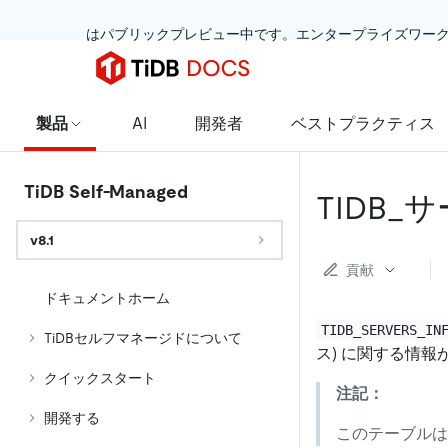
 はパブリックプレビュー中です。エンタープライズワー
製品
AI
開発者
ベストプラクティス
TiDB Self-Managed
TIDB_
v8.1
貢献
ドキュメントホーム
TIDB_SERVERS_IN
TiDBセルフマネージドについて
ス) に関する情報
クイックスタート
注記：
開発する
このテーブルは