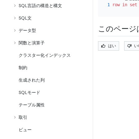
1
row
in
set
SQL言語の構造と構文
SQL文
このページ
データ型
関数と演算子
はい
い
クラスター化インデックス
制約
生成された列
SQLモード
テーブル属性
取引
ビュー