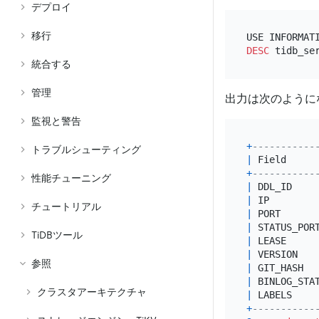
デプロイ
移行
DESC
統合する
管理
出力は次のように
監視と警告
+
-----------
トラブルシューティング
|
 Field     
+
-----------
性能チューニング
|
 DDL_ID    
|
 IP        
チュートリアル
|
 PORT      
|
 STATUS_POR
TiDBツール
|
 LEASE     
|
 VERSION   
参照
|
 GIT_HASH  
|
 BINLOG_STA
クラスタアーキテクチャ
|
 LABELS    
+
-----------