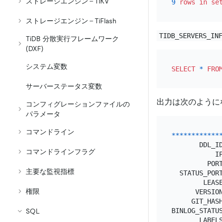
ストレージエンジン - TiKV
9
rows
in
se
ストレージエンジン - TiFlash
TIDB_SERVERS_IN
TiDB 分散実行フレームワーク
(DXF)
システム変数
SELECT
*
FRO
サーバーステータス変数
出力は次のように
コンフィグレーションファイルの
パラメータ
コマンドライン
*
*
*
*
*
*
*
*
*
*
*
*
       DDL_I
コマンドラインフラグ
           I
         POR
主要な監視指標
  STATUS_POR
        LEAS
権限
      VERSIO
     GIT_HAS
BINLOG_STATUS
SQL