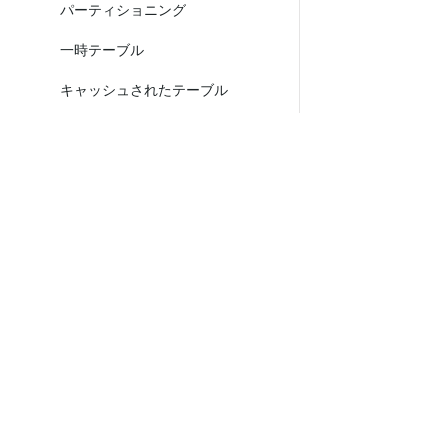
パーティショニング
一時テーブル
キャッシュされたテーブル
外部キー制約
文字セットと照合順序
SQLの配置ルール
製品
エコシステム
TiDB Cloud Starter
TiKV
システムテーブル
TiDB Cloud Dedicated
TiFlash
TiDB Self-Managed
OSS Insight
mysql
価格
情報スキーマ
概要
ANALYZE_STATUS
©
2026
PingCAP. All Rights Reserved.
/
Privacy 