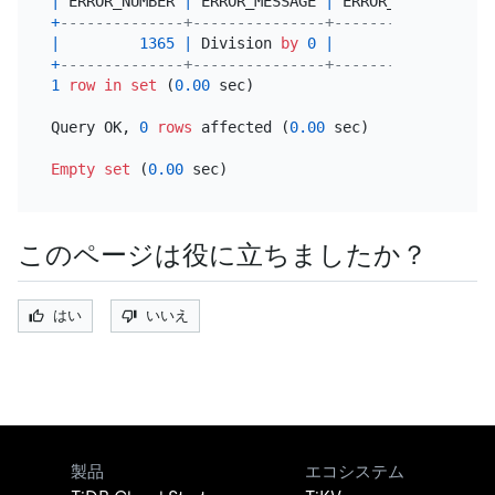
|
 ERROR_NUMBER 
|
 ERROR_MESSAGE 
|
 ERROR_COUNT 
|
 WAR
+
--------------+---------------+-------------+----
|
1365
|
 Division 
by
0
|
0
|
+
--------------+---------------+-------------+----
1
row
in
set
 (
0.00
 sec)

Query OK, 
0
rows
 affected (
0.00
 sec)

Empty
set
 (
0.00
このページは役に立ちましたか？
はい
いいえ
製品
エコシステム