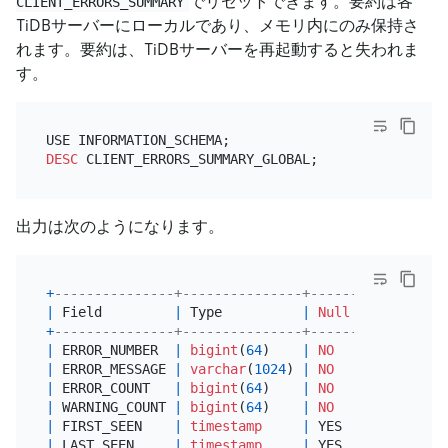
でリセットできます。要約は各
CLIENT_ERRORS_SUMMARY
TiDBサーバーにローカルであり、メモリ内にのみ保持さ
れます。要約は、TiDBサーバーを再起動すると失われま
す。
DESC
出力は次のようになります。
+
---------------+---------------+------+------+---
|
 Field         
|
 Type          
|
Null
|
 Key  
|
De
+
---------------+---------------+------+------+---
|
 ERROR_NUMBER  
|
bigint
(
64
)    
|
NO
|
|
NU
|
 ERROR_MESSAGE 
|
varchar
(
1024
) 
|
NO
|
|
NU
|
 ERROR_COUNT   
|
bigint
(
64
)    
|
NO
|
|
NU
|
 WARNING_COUNT 
|
bigint
(
64
)    
|
NO
|
|
NU
|
 FIRST_SEEN    
|
timestamp
|
 YES  
|
|
NU
|
 LAST_SEEN     
|
timestamp
|
 YES  
|
|
NU