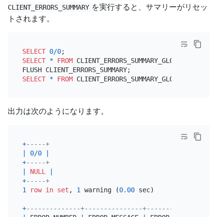
を実行すると、サマリーがリセッ
CLIENT_ERRORS_SUMMARY
トされます。
SELECT
0
/
0
SELECT
*
FROM
 CLIENT_ERRORS_SUMMARY_GLOBAL;

SELECT
*
FROM
出力は次のようになります。
+
-----+
|
0
/
0
|
+
-----+
|
NULL
|
+
-----+
1
row
in
set
, 
1
 warning (
0.00
 sec)

+
--------------+---------------+-------------+----