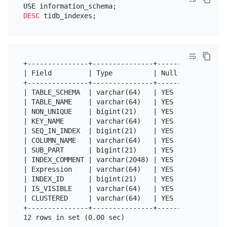
DESC
+---------------+---------------+------+------+----
| Field         | Type          | Null | Key  | Def
+---------------+---------------+------+------+----
| TABLE_SCHEMA  | varchar(64)   | YES  |      | NUL
| TABLE_NAME    | varchar(64)   | YES  |      | NUL
| NON_UNIQUE    | bigint(21)    | YES  |      | NUL
| KEY_NAME      | varchar(64)   | YES  |      | NUL
| SEQ_IN_INDEX  | bigint(21)    | YES  |      | NUL
| COLUMN_NAME   | varchar(64)   | YES  |      | NUL
| SUB_PART      | bigint(21)    | YES  |      | NUL
| INDEX_COMMENT | varchar(2048) | YES  |      | NUL
| Expression    | varchar(64)   | YES  |      | NUL
| INDEX_ID      | bigint(21)    | YES  |      | NUL
| IS_VISIBLE    | varchar(64)   | YES  |      | NUL
| CLUSTERED     | varchar(64)   | YES  |      | NUL
+---------------+---------------+------+------+----