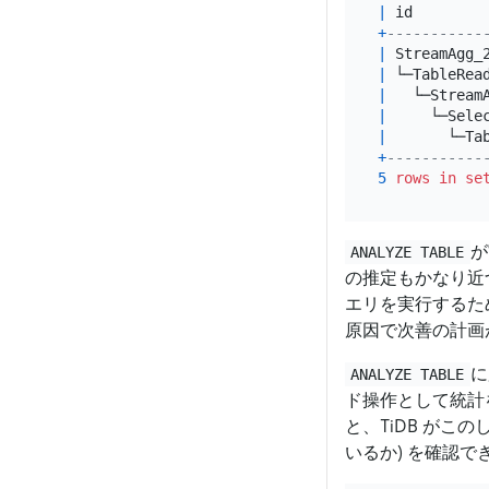
|
 id        
+
-----------
|
 StreamAgg_
|
 └─TableRea
|
   └─Stream
|
     └─Sele
|
       └─Ta
+
-----------
5
rows
in
se
が
ANALYZE TABLE
の推定もかなり近づ
エリを実行するた
原因で次善の計画
に
ANALYZE TABLE
ド操作として統計
と、TiDB がこ
いるか) を確認で