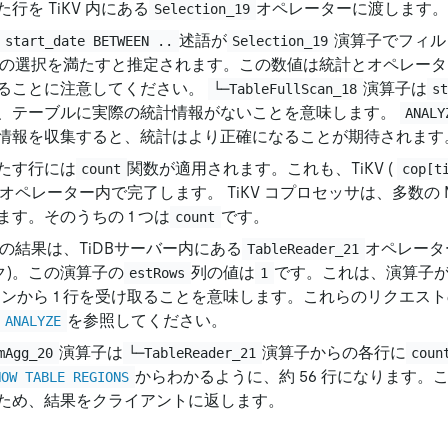
行を TiKV 内にある
オペレーターに渡します。
Selection_19
述語が
演算子でフィル
 start_date BETWEEN ..
Selection_19
の選択を満たすと推定されます。この数値は統計とオペレータ
ることに注意してください。
演算子は
└─TableFullScan_18
s
、テーブルに実際の統計情報がないことを意味します。
ANALY
情報を収集すると、統計はより正確になることが期待されます
たす行には
関数が適用されます。これも、TiKV (
count
cop[t
オペレーター内で完了します。 TiKV コプロセッサは、多数の M
す。そのうちの 1 つは
です。
count
の結果は、TiDBサーバー内にある
オペレータ
TableReader_21
ク)。この演算子の
列の値は
です。これは、演算子
estRows
1
ージョンから 1 行を受け取ることを意味します。これらのリクエス
を参照してください。
 ANALYZE
演算子は
演算子からの各行に
mAgg_20
└─TableReader_21
coun
からわかるように、約 56 行になります。
HOW TABLE REGIONS
ため、結果をクライアントに返します。