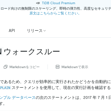
📣
TiDB Cloud Premium
クロード向けの無制限のスケーリング、即時の弾力性、高度なセキュリ
原文はこちらからご覧ください。
API
リリース
N
ウォークスルー
Markdownをコピー
Markdownで表示
言語であるため、クエリが効率的に実行されたかどうかを自動的
ステートメントを使用して、現在の実行計画を確認する
XPLAIN
ンプル データベース
の次のステートメントは、2017 年 7 月 
す。