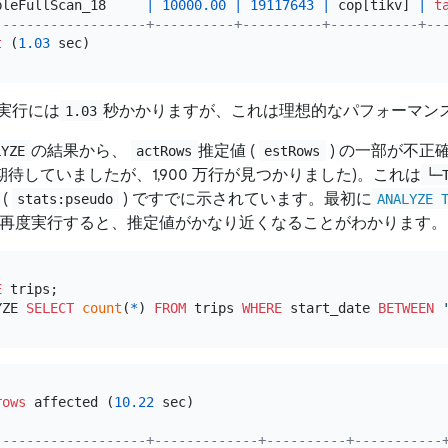
bleFullScan_18     
|
10000.00
|
19117643
|
 cop[tikv] 
|
t
-------------------+----------+----------+-----------+--
t
 (
1.03
実行には
秒かかりますが、これは理想的なパフォーマン
1.03
の結果から、
推定値 (
) の一部が不正
LYZE
actRows
estRows
 行を期待していましたが、1,900 万行が見つかりました)。これは
└─
(
) ですでに示されています。最初に
stats:pseudo
ANALYZE 
再度実行すると、推定値がかなり近くなることがわかります。
E
 trips;

YZE 
SELECT
count
(
*
) 
FROM
 trips 
WHERE
 start_date 
BETWEEN
rows
 affected (
10.22
 sec)

-------------------+-------------+----------+-----------