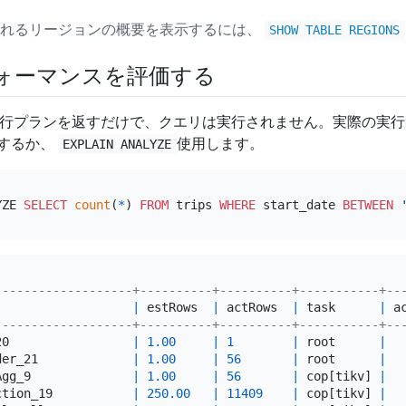
まれるリージョンの概要を表示するには、
SHOW TABLE REGIONS
ォーマンスを評価する
行プランを返すだけで、クエリは実行されません。実際の実行
するか、
使用します。
EXPLAIN ANALYZE
YZE 
SELECT
count
(
*
) 
FROM
 trips 
WHERE
 start_date 
BETWEEN
-------------------+----------+----------+-----------+--
                   
|
 estRows  
|
 actRows  
|
 task      
|
 a
-------------------+----------+----------+-----------+--
20                 
|
1.00
|
1
|
 root      
|
der_21             
|
1.00
|
56
|
 root      
|
Agg_9              
|
1.00
|
56
|
 cop[tikv] 
|
ction_19           
|
250.00
|
11409
|
 cop[tikv] 
|