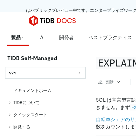
 はパブリックプレビュー中です。エンタープライズワー
製品
AI
開発者
ベストプラクティス
TiDB Self-Managed
EXPLAI
v7.1
貢献
ドキュメントホーム
SQL は宣言型
TiDBについて
きません。まず
E
クイックスタート
自転車シェアのサ
数をカウントしま
開発する