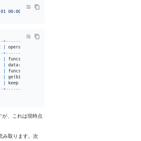
-01 00:00:00'
AND
'2017-07-01 23:59:59'
--+-----------------------------------------------------
t 
|
 operator info                                       
--+-----------------------------------------------------
|
 funcs:
count
(
Column
#
13
)
-
>
Column
#
11
|
 data:StreamAgg_9                                    
|
 funcs:
count
(
1
)
-
>
Column
#
13
|
 ge(bikeshare.trips.start_date, 
2017
-07
-01
00
:
00
:
00.0
  
|
 keep 
order
:
false
, stats:pseudo                      
--+-----------------------------------------------------
すが、これは現時点
読み取ります。次