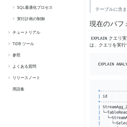
SQL最適化プロセス
テーブルに含
実行計画の制御
現在のパフ
チュートリアル
クエリ実
EXPLAIN
TiDB ツール
は、クエリを実行
参照
EXPLAIN ANAL
よくある質問
リリースノート
用語集
+
-----------
|
 id        
+
-----------
|
 StreamAgg_
|
 └─TableRea
|
   └─Stream
|
     └─Sele