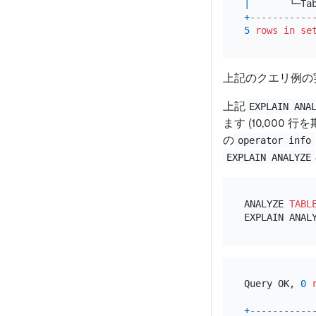
|
       └─Ta
+
-----------
5
rows
in
se
上記のクエリ例の
上記
EXPLAIN ANA
ます (10,000
の
operator info
EXPLAIN ANALYZE
ANALYZE 
TABL
EXPLAIN ANAL
Query OK, 
0
+
-----------