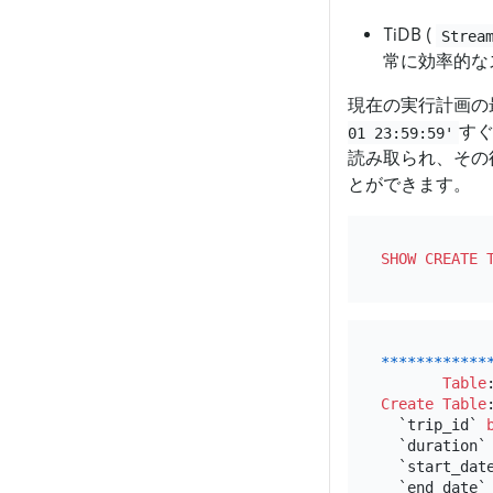
TiDB (
Strea
常に効率的な
現在の実行計画の
す
01 23:59:59'
読み取られ、その
とができます。
SHOW
CREATE 
*
*
*
*
*
*
*
*
*
*
*
*
Table
Create Table
  `trip_id` 
  `duration`
  `start_dat
  `end_date`