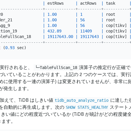
                   
|
 estRows     
|
 actRows  
|
 task      
-------------------+-------------+----------+-----------
20                 
|
1.00
|
1
|
 root      
der_21             
|
1.00
|
56
|
 root      
Agg_9              
|
1.00
|
56
|
 cop[tikv] 
ction_19           
|
432.89
|
11409
|
 cop[tikv] 
bleFullScan_18     
|
19117643.00
|
19117643
|
 cop[tikv] 
-------------------+-------------+----------+-----------
t
 (
0.93
実行されると、
演算子の推定行が正確
└─TableFullScan_18
いていることがわかります。上記の 2 つのケースでは、実行計画 
めに使用する一連の演算子) は変更されていませんが、非常に
が発生します。
加えて、TiDB はしきい値
に達した
tidb_auto_analyze_ratio
を自動的に再生成します。次の
ステート
SHOW STATS_HEALTHY
のしきい値にどの程度近づいているか (TiDB が統計がどの程度
きます。