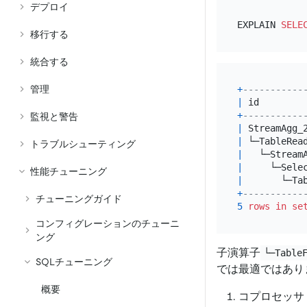
デプロイ
EXPLAIN 
SELE
移行する
統合する
管理
+
-----------
|
 id        
+
-----------
監視と警告
|
 StreamAgg_
|
 └─TableRea
トラブルシューティング
|
   └─Stream
|
     └─Sele
性能チューニング
|
       └─Ta
+
-----------
チューニングガイド
5
rows
in
se
コンフィグレーションのチューニ
ング
子演算子
└─Table
SQLチューニング
では最適ではあり
概要
コプロセッサ (