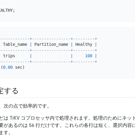
+------------+----------------+---------+
|
 Table_name 
|
 Partition_name 
|
 Healthy 
|
+------------+----------------+---------+
|
 trips      
|
|
100
|
+------------+----------------+---------+
 (
0.00
定する
、次の点で効率的です。
は TiKV コプロセッサ内で処理されます。処理のためにネットワ
要があるのは 56 行だけです。これらの各行は短く、選択内容
ます。