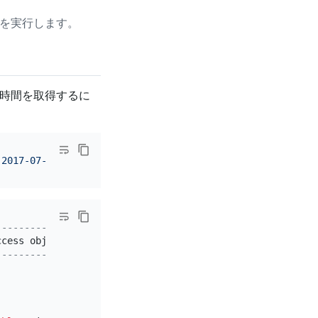
を実行します。
時間を取得するに
'2017-07-01 00:00:00'
AND
'2017-07-01 23:59:59'
-------------+------------------------------------------
ccess object 
|
 execution info                           
-------------+------------------------------------------
|
time
:
1.031417203
s, loops:
2
|
time
:
1.031408123
s, loops:
2
, cop_task: {nu
|
 proc max:
640
ms, min:
8
ms, p80:
276
ms, p95:
4
|
 proc max:
640
ms, min:
8
ms, p80:
276
ms, p95:
4