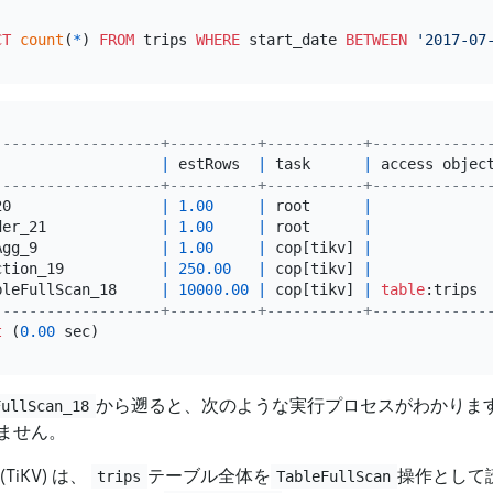
CT
count
(
*
) 
FROM
 trips 
WHERE
 start_date 
BETWEEN
'2017-07
-------------------+----------+-----------+-------------
                   
|
 estRows  
|
 task      
|
 access objec
-------------------+----------+-----------+-------------
20                 
|
1.00
|
 root      
|
der_21             
|
1.00
|
 root      
|
Agg_9              
|
1.00
|
 cop[tikv] 
|
ction_19           
|
250.00
|
 cop[tikv] 
|
bleFullScan_18     
|
10000.00
|
 cop[tikv] 
|
table
:trips 
-------------------+----------+-----------+-------------
t
 (
0.00
から遡ると、次のような実行プロセスがわかりま
FullScan_18
ません。
TiKV) は、
テーブル全体を
操作として
trips
TableFullScan