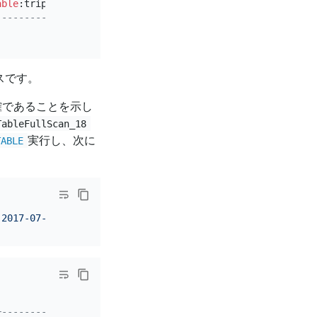
able
:trips   
|
 proc max:
612
ms, min:
8
ms, p80:
248
ms, p95:
4
-------------+------------------------------------------
スです。
確であることを示し
TableFullScan_18
実行し、次に
TABLE
'2017-07-01 00:00:00'
AND
'2017-07-01 23:59:59'
+---------------+---------------------------------------