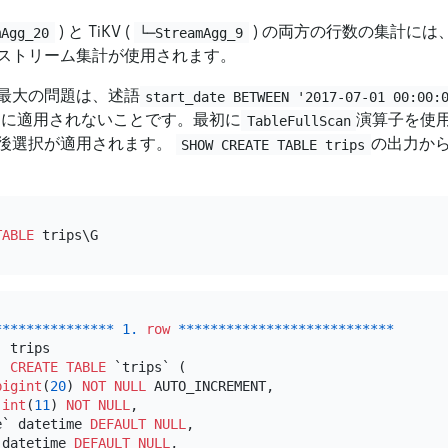
) と TiKV (
) の両方の行数の集計には
mAgg_20
└─StreamAgg_9
ストリーム集計が使用されます。
最大の問題は、述語
start_date BETWEEN '2017-07-01 00:00:
ぐに適用されないことです。最初に
演算子を使
TableFullScan
後選択が適用されます。
の出力か
SHOW CREATE TABLE trips
TABLE
*
*
*
*
*
*
*
*
*
*
*
*
*
*
*
1.
row
*
*
*
*
*
*
*
*
*
*
*
*
*
*
*
*
*
*
*
*
*
*
*
*
*
*
*
: 
CREATE TABLE
 `trips` (

bigint
(
20
) 
NOT NULL
 AUTO_INCREMENT,

 
int
(
11
) 
NOT NULL
,

e` datetime 
DEFAULT
NULL
,

 datetime 
DEFAULT
NULL
,
