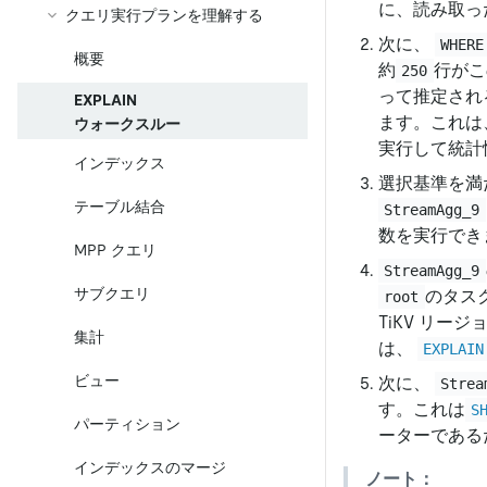
に、読み取った
クエリ実行プランを理解する
次に、
WHERE
概要
約
行がこ
250
って推定され
EXPLAIN
ます。これは
ウォークスルー
実行して統計
インデックス
選択基準を満
テーブル結合
StreamAgg_9
数を実行できま
MPP クエリ
StreamAgg_9
サブクエリ
のタス
root
TiKV リ
集計
は、
EXPLAIN
ビュー
次に、
Strea
す。これは
S
パーティション
ーターである
インデックスのマージ
ノート：