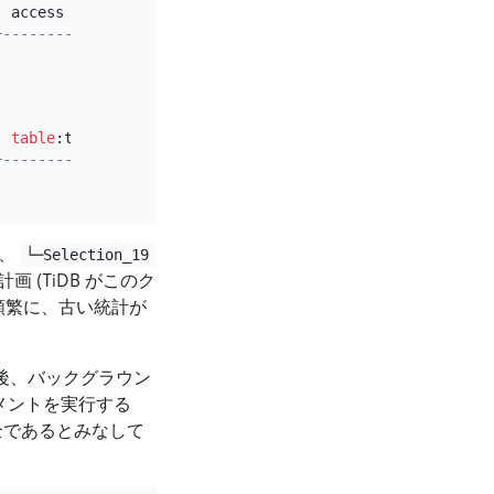
|
 access object 
|
 execution info                        
+---------------+---------------------------------------
|
|
time
:
926.393612
ms, loops:
2
|
|
time
:
926.384792
ms, loops:
2
, cop_task: 
|
|
 proc max:
592
ms, min:
4
ms, p80:
244
ms, p9
|
|
 proc max:
592
ms, min:
4
ms, p80:
244
ms, p9
|
table
:trips   
|
 proc max:
564
ms, min:
4
ms, p80:
228
ms, p9
+---------------+---------------------------------------
で、
└─Selection_19
(TiDB がこのク
頻繁に、古い統計が
後、バックグラウン
メントを実行する
健全であるとみなして