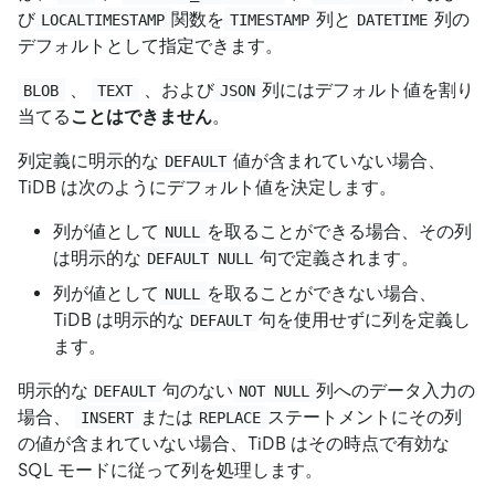
び
関数を
列と
列の
LOCALTIMESTAMP
TIMESTAMP
DATETIME
デフォルトとして指定できます。
、
、および
列にはデフォルト値を割り
BLOB
TEXT
JSON
当てる
ことはできません
。
列定義に明示的な
値が含まれていない場合、
DEFAULT
TiDB は次のようにデフォルト値を決定します。
列が値として
を取ることができる場合、その列
NULL
は明示的な
句で定義されます。
DEFAULT NULL
列が値として
を取ることができない場合、
NULL
TiDB は明示的な
句を使用せずに列を定義し
DEFAULT
ます。
明示的な
句のない
列へのデータ入力の
DEFAULT
NOT NULL
場合、
または
ステートメントにその列
INSERT
REPLACE
の値が含まれていない場合、TiDB はその時点で有効な
SQL モードに従って列を処理します。