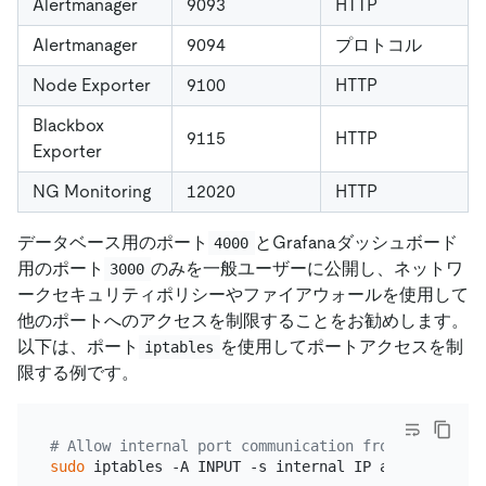
Alertmanager
9093
HTTP
Alertmanager
9094
プロトコル
Node Exporter
9100
HTTP
Blackbox
9115
HTTP
Exporter
NG Monitoring
12020
HTTP
データベース用のポート
とGrafanaダッシュボード
4000
用のポート
のみを一般ユーザーに公開し、ネットワ
3000
ークセキュリティポリシーやファイアウォールを使用して
他のポートへのアクセスを制限することをお勧めします。
以下は、ポート
を使用してポートアクセスを制
iptables
限する例です。
# Allow internal port communication from the white
sudo
 iptables -A INPUT -s internal IP address range