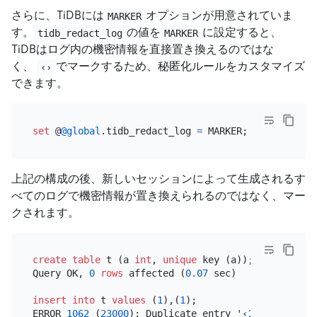
さらに、TiDBには
オプションが用意されていま
MARKER
す。
の値を
に設定すると、
tidb_redact_log
MARKER
TiDBはログ内の機密情報を直接置き換えるのではな
く、
でマークするため、秘匿化ルールをカスタマイズ
‹›
できます。
set
 @
@global
.tidb_redact_log 
=
上記の構成の後、新しいセッションによって生成されるす
べてのログで機密情報が置き換えられるのではなく、マー
クされます。
create table
 t (a 
int
, 
unique
 key (a));

Query OK, 
0
rows
 affected (
0.07
 sec)

insert into
 t 
values
 (
1
),(
1
);

ERROR 
1062
 (
23000
): Duplicate entry 
'‹1›'
for
 key 