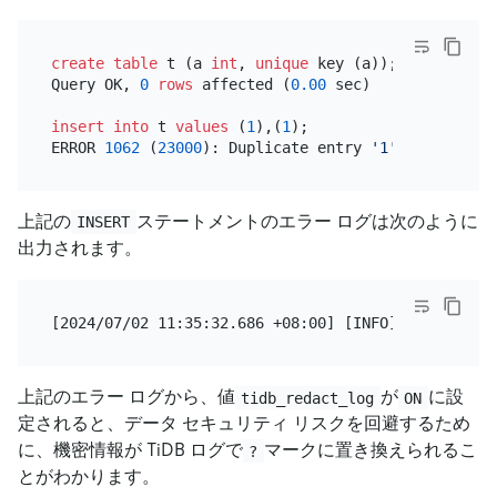
create table
 t (a 
int
, 
unique
 key (a));

Query OK, 
0
rows
 affected (
0.00
 sec)

insert into
 t 
values
 (
1
),(
1
);

ERROR 
1062
 (
23000
): Duplicate entry 
'1'
for
 key 
't
上記の
ステートメントのエラー ログは次のように
INSERT
出力されます。
上記のエラー ログから、値
が
に設
tidb_redact_log
ON
定されると、データ セキュリティ リスクを回避するため
に、機密情報が TiDB ログで
マークに置き換えられるこ
?
とがわかります。