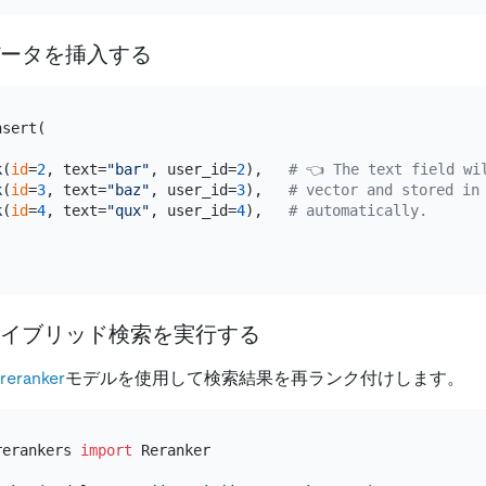
データを挿入する
sert(

k(
id
=
2
, text=
"bar"
, user_id=
2
),   
# 👈 The text field wi
k(
id
=
3
, text=
"baz"
, user_id=
3
),   
# vector and stored in
k(
id
=
4
, text=
"qux"
, user_id=
4
),   
# automatically.
ハイブリッド検索を実行する
-reranker
モデルを使用して検索結果を再ランク付けします。
rerankers 
import
 Reranker
