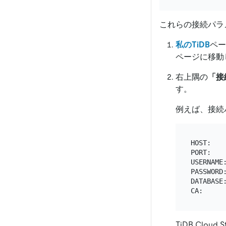
これらの接続パラ
私のTiDB
ペー
ページに移動
右上隅の
「接
す。
例えば、接続
HOST:   
PORT:    
USERNAME:
PASSWORD:
DATABASE:
TiDB Clo