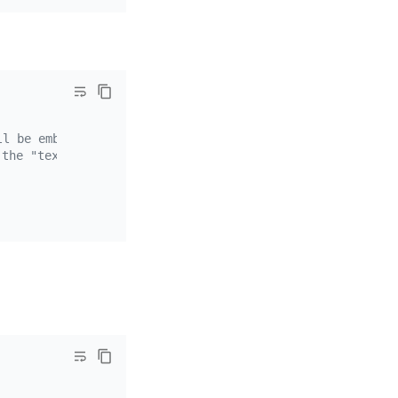
ll be embedded to a
 the "text_vec" field