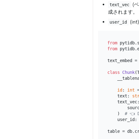
(
text_vec
成されます。
(i
user_id
from
 pytidb.
from
 pytidb.
text_embed =
class
Chunk
(
    __tablen
id
: 
int
 
    text: 
st
    text_vec
        sour
    )  
# 👈 
    user_id: