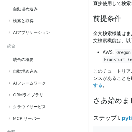
直接使用して検索
自動埋め込み
前提条件
検索と取得
AIアプリケーション
全文検索機能はま
文検索機能は、以下の
統合
AWS:
Oregon
統合の概要
Frankfurt (
このチュートリアル
自動埋め込み
ンスがあることを
AIフレームワーク
する
。
ORMライブラリ
さあ始めま
クラウドサービス
ステップ1.
pyt
MCP サーバー