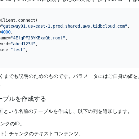
Client.connect(

=
"gateway01.us-east-1.prod.shared.aws.tidbcloud.com"
,

=
4000
,

name=
"4EfqPF23YKBxaQb.root"
,

word=
"abcd1234"
,

base=
"test"
,

くまでも説明のためのものです。パラメータにはご自身の値を
。
テーブルを作成する
という名前のテーブルを作成し、以下の列を追加します。
s
チャンクのID。
ト): チャンクのテキストコンテンツ。