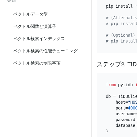
参照
pip install 
ベクトルデータ型
# (Alternati
# pip instal
ベクトル関数と演算子
# (Optional)
ベクトル検索インデックス
# pip instal
ベクトル検索の性能チューニング
ベクトル検索の制限事項
ステップ2. T
from
 pytidb 
db = TiDBClie
    host=
"HO
    port=
400
    username
    password
    database