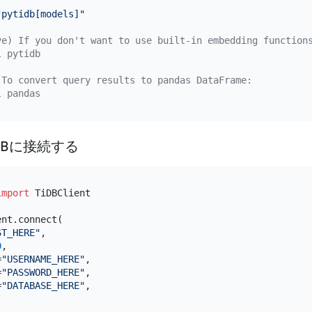
"pytidb[models]"
ve) If you don't want to use built-in embedding function
l pytidb
 To convert query results to pandas DataFrame:
l pandas
iDBに接続する
import
 TiDBClient

nt.connect(

ST_HERE"
,

0
,

=
"USERNAME_HERE"
,

=
"PASSWORD_HERE"
,

=
"DATABASE_HERE"
,
