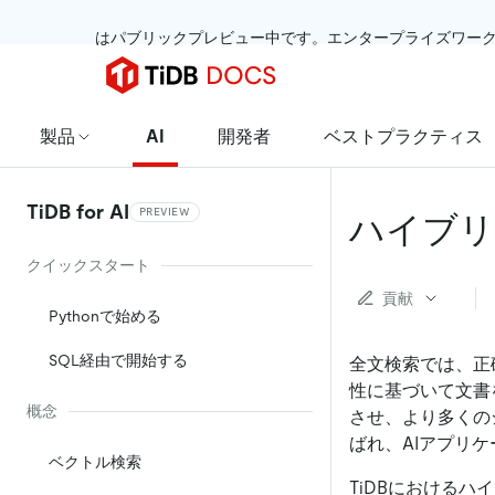
 はパブリックプレビュー中です。エンタープライズワー
製品
AI
開発者
ベストプラクティス
TiDB for AI
PREVIEW
ハイブリ
クイックスタート
貢献
Pythonで始める
SQL経由で開始する
全文検索では、正
性に基づいて文書
概念
させ、より多くの
ばれ、AIアプリ
ベクトル検索
TiDBにおける