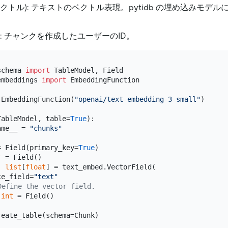
ベクトル): テキストのベクトル表現。pytidb の埋め込みモデ
nt): チャンクを作成したユーザーのID。
schema 
import
embeddings 
import
 EmbeddingFunction

 EmbeddingFunction(
"openai/text-embedding-3-small"
)

TableModel, table=
True
):

ame__ = 
"chunks"
= Field(primary_key=
True
)

r
 = Field()

: 
list
[
float
] = text_embed.VectorField(

ce_field=
"text"
Define the vector field.
 
int
 = Field()
