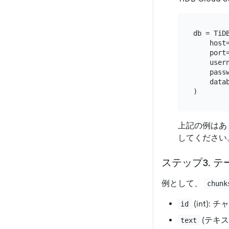
db = TiDB
    host
    port
    user
    pass
    data
上記の例はあ
してください
ステップ3. 
例として、
chunk
(int): 
id
(テキス
text