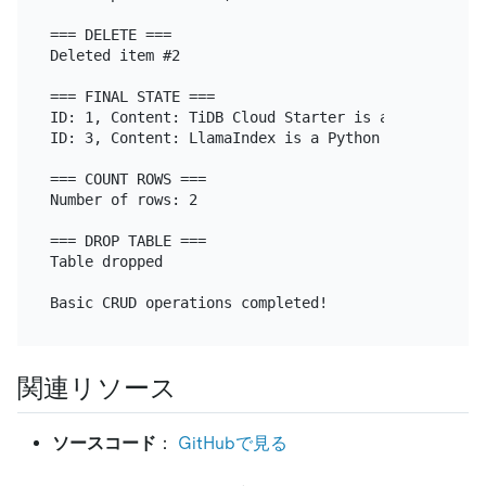
=== DELETE ===

Deleted item #2

=== FINAL STATE ===

ID: 1, Content: TiDB Cloud Starter is a fully-mana
ID: 3, Content: LlamaIndex is a Python library for
=== COUNT ROWS ===

Number of rows: 2

=== DROP TABLE ===

Table dropped

関連リソース
ソースコード
：
GitHubで見る