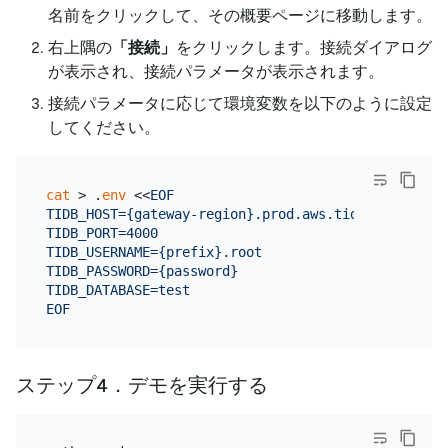
名前をクリックして、その概要ページに移動します。
右上隅の
「接続」
をクリックします。接続ダイアログ
が表示され、接続パラメータが表示されます。
接続パラメータに応じて環境変数を以下のように設定
してください。
cat
 > .
env
 <<
EOF

TIDB_HOST={gateway-region}.prod.aws.tidbcloud.com

TIDB_PORT=4000

TIDB_USERNAME={prefix}.root

TIDB_PASSWORD={password}

TIDB_DATABASE=test

EOF
ステップ4．デモを実行する