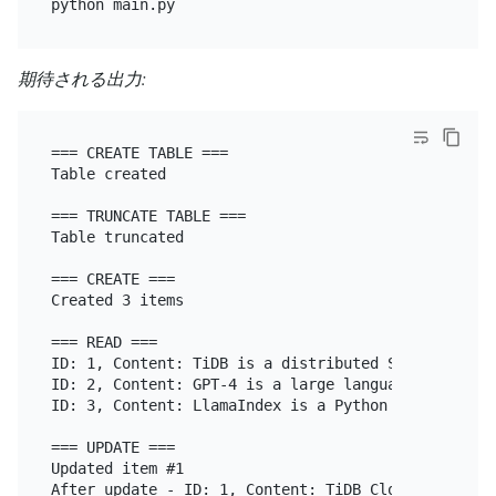
期待される出力:
=== CREATE TABLE ===

Table created

=== TRUNCATE TABLE ===

Table truncated

=== CREATE ===

Created 3 items

=== READ ===

ID: 1, Content: TiDB is a distributed SQL database
ID: 2, Content: GPT-4 is a large language model, M
ID: 3, Content: LlamaIndex is a Python library for
=== UPDATE ===

Updated item #1

After update - ID: 1, Content: TiDB Cloud Starter 