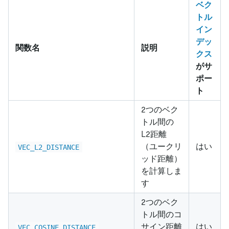
ベク
トル
イン
デッ
関数名
説明
クス
がサ
ポー
ト
2つのベク
トル間の
L2距離
（ユークリ
はい
VEC_L2_DISTANCE
ッド距離）
を計算しま
す
2つのベク
トル間のコ
サイン距離
はい
VEC_COSINE_DISTANCE