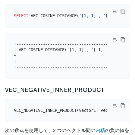
{\sqrt {\sum
\limits *
SELECT
 VEC_COSINE_DISTANCE(
'[1, 1]'
, 
'[-1, -1]'
{i=1}^{n}{q*
{i}^{2}}}}}}
+-------------------------------------------+

| VEC_COSINE_DISTANCE('[1, 1]', '[-1, -1]') |

+-------------------------------------------+

|                                         2 |

VEC_NEGATIVE_INNER_PRODUCT
次の数式を使用して、2 つのベクトル間の
内積
の負の値を