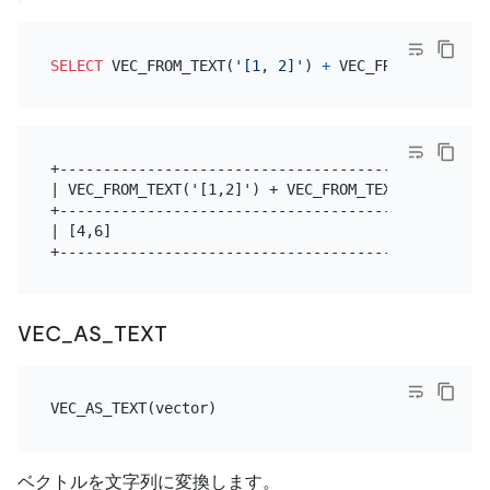
SELECT
 VEC_FROM_TEXT(
'[1, 2]'
) 
+
 VEC_FROM_TEXT(
'[3
+-------------------------------------------------+
| VEC_FROM_TEXT('[1,2]') + VEC_FROM_TEXT('[3,4]') |
+-------------------------------------------------+
| [4,6]                                           |
VEC_AS_TEXT
ベクトルを文字列に変換します。