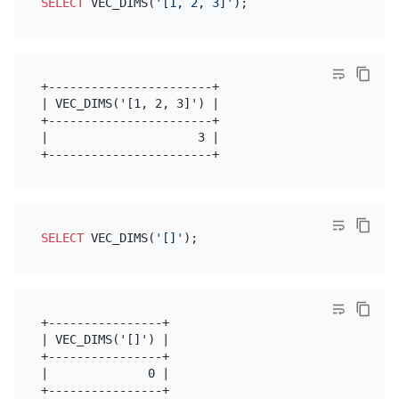
SELECT
 VEC_DIMS(
'[1, 2, 3]'
+-----------------------+

| VEC_DIMS('[1, 2, 3]') |

+-----------------------+

|                     3 |

SELECT
 VEC_DIMS(
'[]'
+----------------+

| VEC_DIMS('[]') |

+----------------+

|              0 |
