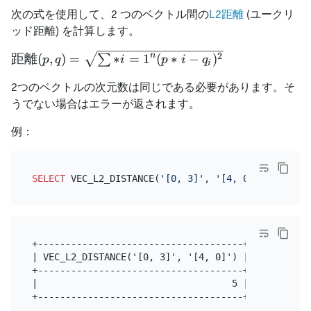
次の式を使用して、2 つのベクトル間の
L2距離
(ユークリ
ッド距離) を計算します。
距離
n
2
距離
(
,
)
=
∗
=
1
(
∗
−
)
∑
p
q
i
p
i
q
i
(p,q)=\sqrt
2つのベクトルの次元数は同じである必要があります。そ
{\sum
うでない場合はエラーが返されます。
\limits *
{i=1}^{n}
例：
{(p* {i}-
q_{i})^{2}}}
SELECT
 VEC_L2_DISTANCE(
'[0, 3]'
, 
'[4, 0]'
+-------------------------------------+

| VEC_L2_DISTANCE('[0, 3]', '[4, 0]') |

+-------------------------------------+

|                                   5 |
