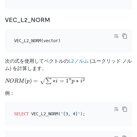
VEC_L2_NORM
次の式を使用してベクトルの
L2ノルム
(ユークリッド ノル
ム) を計算します。
NORM(p)=\sqrt
n
2
(
)
=
∗
=
1
∗
∑
NORM
p
i
p
i
{\sum \limits *
例：
{i=1}^{n}{p*
{i}^{2}}}
SELECT
 VEC_L2_NORM(
'[3, 4]'