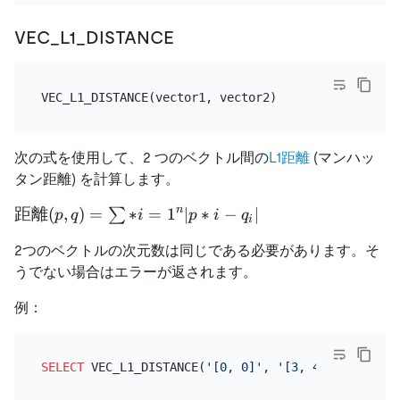
VEC_L1_DISTANCE
次の式を使用して、2 つのベクトル間の
L1距離
(マンハッ
タン距離) を計算します。
n
距離
距離
(
,
)
=
∗
=
1
∣
∗
−
∣
∑
p
q
i
p
i
q
i
(p,q)=\sum
2つのベクトルの次元数は同じである必要があります。そ
\limits *
うでない場合はエラーが返されます。
{i=1}^{n}
{|p* {i}-
例：
q_{i}|}
SELECT
 VEC_L1_DISTANCE(
'[0, 0]'
, 
'[3, 4]'