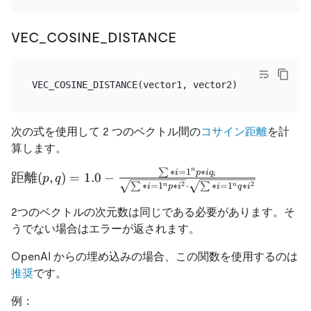
VEC_COSINE_DISTANCE
次の式を使用して 2 つのベクトル間の
コサイン距離
を計
算します。
n
∑
∗
=
1
∗
距離(p,q)=1.0 -
i
p
i
q
距離
(
,
)
=
1.0
−
i
p
q
2
2
∑
∗
=
1
∗
⋅
∑
∗
=
1
∗
n
n
i
p
i
i
q
i
{\frac {\sum
\limits *
2つのベクトルの次元数は同じである必要があります。そ
{i=1}^{n}{p*
うでない場合はエラーが返されます。
{i}q_{i}}}
{{\sqrt {\sum
OpenAI からの埋め込みの場合、この関数を使用するのは
\limits *
推奨
です。
{i=1}^{n}{p*
例：
{i}^{2}}}}\cdot