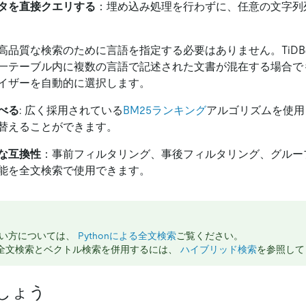
タを直接クエリする
：埋め込み処理を行わずに、任意の文字列
高品質な検索のために言語を指定する必要はありません。TiDBの
一テーブル内に複数の言語で記述された文書が混在する場合で
イザーを自動的に選択します。
べる
: 広く採用されている
BM25ランキング
アルゴリズムを使用
替えることができます。
全な互換性
：事前フィルタリング、事後フィルタリング、グルー
機能を全文検索で使用できます。
の使い方については、
Pythonによる全文検索
ご覧ください。
で全文検索とベクトル検索を併用するには、
ハイブリッド検索
を参照して
しょう