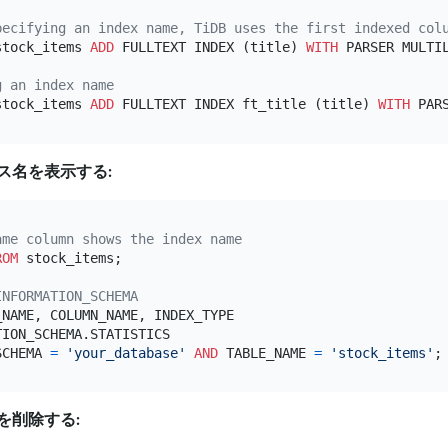
pecifying an index name, TiDB uses the first indexed col
stock_items 
ADD
 FULLTEXT INDEX (title) 
WITH
 PARSER MULTIL
g an index name
stock_items 
ADD
 FULLTEXT INDEX ft_title (title) 
WITH
ス名を表示する:
ame column shows the index name
ROM
 stock_items;

INFORMATION_SCHEMA
SCHEMA 
=
'your_database'
AND
 TABLE_NAME 
=
'stock_items'
を削除する: