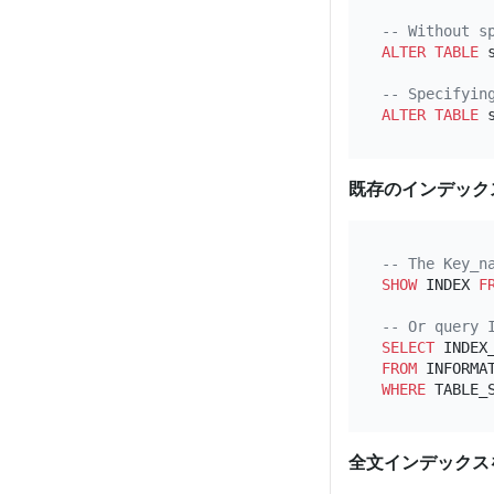
-- Without s
ALTER TABLE
 
-- Specifyin
ALTER TABLE
 
既存のインデック
-- The Key_n
SHOW
 INDEX 
F
-- Or query 
SELECT
FROM
WHERE
 TABLE_
全文インデックス