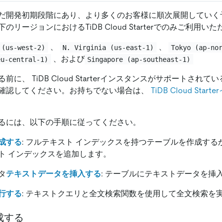
だ開発初期段階にあり、より多くのお客様に順次展開していく
リージョンにおけるTiDB Cloud Starterでのみご利用い
、
、
 (us-west-2)
N. Virginia (us-east-1)
Tokyo (ap-no
、および
eu-central-1)
Singapore (ap-southeast-1)
に、 TiDB Cloud Starterインスタンスがサポートされ
確認してください。お持ちでない場合は、
TiDB Cloud St
るには、以下の手順に従ってください。
成する
: フルテキスト インデックスを持つテーブルを作成す
ト インデックスを追加します。
タ
テキストデータを挿入する
: テーブルにテキストデータを挿
行する
: テキストクエリと全文検索関数を使用して全文検索を
成する