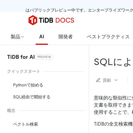
 はパブリックプレビュー中です。エンタープライズワー
製品
AI
開発者
ベストプラクティス
TiDB for AI
PREVIEW
SQLに
クイックスタート
貢献
Pythonで始める
SQL経由で開始する
意味的な類似性に
文書を取得できま
概念
使用​​すること
TiDBの全文検
ベクトル検索