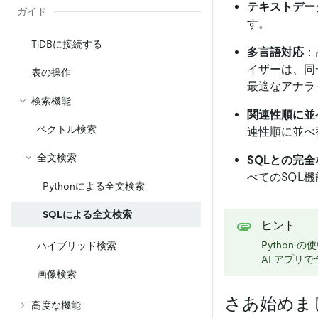
テキストデー
ガイド
す。
TiDBに接続する
多言語対応
：
イザーは、同
表の操作
最適なアナラ
検索機能
関連性順に並
ベクトル検索
連性順に並べ
全文検索
SQLとの完
べてのSQL
Pythonによる全文検索
SQLによる全文検索
ヒント
Python 
ハイブリッド検索
AI アプリ
画像検索
さあ始めま
高度な機能