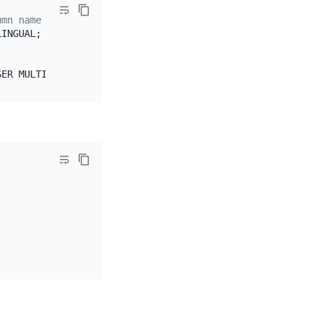
umn name ("title") as the index name
INGUAL;
