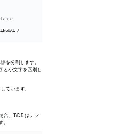
 table.
単語を分割します。
字と小文字を区別し
トしています。
、TiDB はデフ
す。