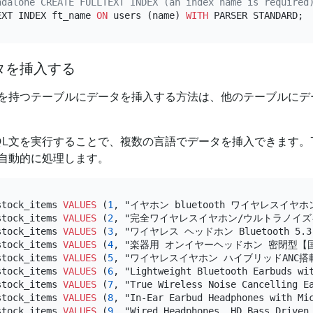
ndalone CREATE FULLTEXT INDEX (an index name is required
EXT INDEX ft_name 
ON
 users (name) 
WITH
タを挿入する
を持つテーブルにデータを挿入する方法は、他のテーブルにデ
QL文を実行することで、複数の言語でデータを挿入できます。T
自動的に処理します。
stock_items 
VALUES
 (
1
stock_items 
VALUES
 (
2
stock_items 
VALUES
 (
3
stock_items 
VALUES
 (
4
stock_items 
VALUES
 (
5
stock_items 
VALUES
 (
6
stock_items 
VALUES
 (
7
stock_items 
VALUES
 (
8
stock_items 
VALUES
 (
9