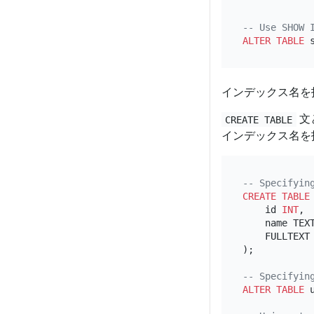
-- Use SHOW 
ALTER TABLE
 
インデックス名を
文
CREATE TABLE
インデックス名を
-- Specifyin
CREATE TABLE
    id 
INT
,

    name TEXT
    FULLTEXT
);

-- Specifyin
ALTER TABLE
 