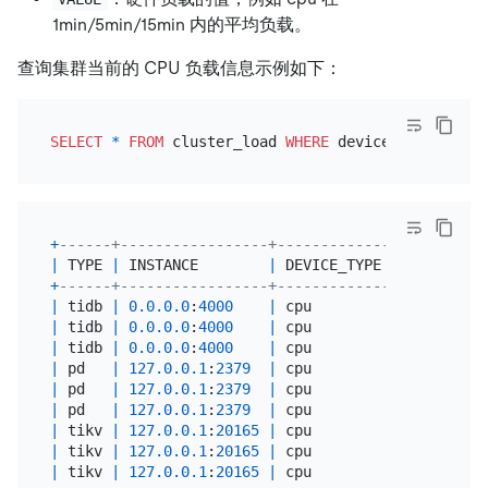
1min/5min/15min 内的平均负载。
查询集群当前的 CPU 负载信息示例如下：
SELECT
*
FROM
 cluster_load 
WHERE
 device_type
=
'cpu'
+
------+-----------------+-------------+----------
|
 TYPE 
|
 INSTANCE        
|
 DEVICE_TYPE 
|
 DEVICE_NA
+
------+-----------------+-------------+----------
|
 tidb 
|
0.0
.0
.0
:
4000
|
 cpu         
|
 cpu      
|
 tidb 
|
0.0
.0
.0
:
4000
|
 cpu         
|
 cpu      
|
 tidb 
|
0.0
.0
.0
:
4000
|
 cpu         
|
 cpu      
|
 pd   
|
127.0
.0
.1
:
2379
|
 cpu         
|
 cpu      
|
 pd   
|
127.0
.0
.1
:
2379
|
 cpu         
|
 cpu      
|
 pd   
|
127.0
.0
.1
:
2379
|
 cpu         
|
 cpu      
|
 tikv 
|
127.0
.0
.1
:
20165
|
 cpu         
|
 cpu      
|
 tikv 
|
127.0
.0
.1
:
20165
|
 cpu         
|
 cpu      
|
 tikv 
|
127.0
.0
.1
:
20165
|
 cpu         
|
 cpu      