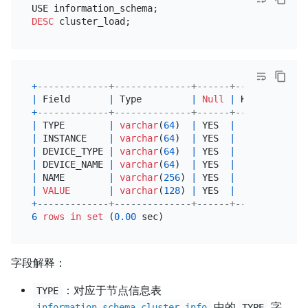
DESC
+
-------------+--------------+------+------+------
|
 Field       
|
 Type         
|
Null
|
 Key  
|
Defau
+
-------------+--------------+------+------+------
|
 TYPE        
|
varchar
(
64
)  
|
 YES  
|
|
NULL
|
 INSTANCE    
|
varchar
(
64
)  
|
 YES  
|
|
NULL
|
 DEVICE_TYPE 
|
varchar
(
64
)  
|
 YES  
|
|
NULL
|
 DEVICE_NAME 
|
varchar
(
64
)  
|
 YES  
|
|
NULL
|
 NAME        
|
varchar
(
256
) 
|
 YES  
|
|
NULL
|
VALUE
|
varchar
(
128
) 
|
 YES  
|
|
NULL
+
-------------+--------------+------+------+------
6
rows
in
set
 (
0.00
字段解释：
：对应于节点信息表
TYPE
中的
字
information_schema.cluster_info
TYPE