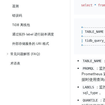
select
*
fro
遥测
错误码
TiDB 离线包
+
-----------
|
 TABLE_NAME
通过拓扑 label 进行副本调度
+
-----------
|
 tidb_query
外部存储服务的 URI 格式
+
-----------
常见问题解答 (FAQ)
TABLE_NAME
术语表
：监
PROMQL
Promethe
据时使用查询
：监控
LABELS
。
sql_type
：
QUANTILE