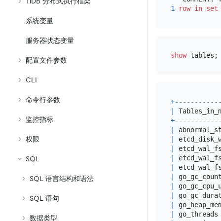
TiDB 分布式执行框架
1
row
in
set
系统变量
服务器状态变量
show
配置文件参数
CLI
命令行参数
+
-----------
|
 Tables_in_
监控指标
+
-----------
|
 abnormal_s
|
 etcd_disk_
权限
|
 etcd_wal_f
|
 etcd_wal_f
SQL
|
 etcd_wal_f
|
 go_gc_coun
SQL 语言结构和语法
|
 go_gc_cpu_
|
 go_gc_dura
SQL 语句
|
 go_heap_me
|
 go_threads
数据类型