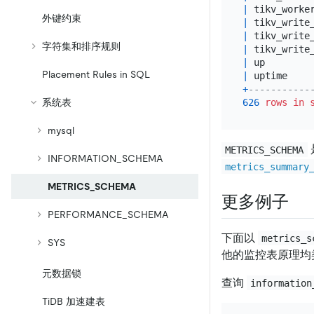
|
 tikv_worke
外键约束
|
 tikv_write
|
 tikv_write
字符集和排序规则
|
 tikv_write
|
 up        
Placement Rules in SQL
|
 uptime    
+
-----------
626
rows
in
系统表
mysql
METRICS_SCHEMA
INFORMATION_SCHEMA
metrics_summary
METRICS_SCHEMA
更多例子
PERFORMANCE_SCHEMA
下面以
metrics_s
SYS
他的监控表原理均
元数据锁
查询
information
TiDB 加速建表