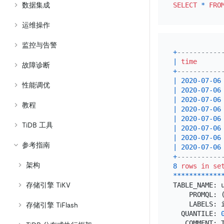
数据集成
SELECT
*
FRO
运维操作
监控与告警
+
-----------
|
time
故障诊断
+
-----------
|
2020
-07
-06
性能调优
|
2020
-07
-06
|
2020
-07
-06
教程
|
2020
-07
-06
|
2020
-07
-06
TiDB 工具
|
2020
-07
-06
|
2020
-07
-06
参考指南
|
2020
-07
-06
+
-----------
架构
8
rows
in
se
*
*
*
*
*
*
*
*
*
*
*
*
存储引擎 TiKV
TABLE_NAME: u
    PROMQL: 
    LABELS: i
存储引擎 TiFlash
  QUANTILE: 
   COMMENT: 