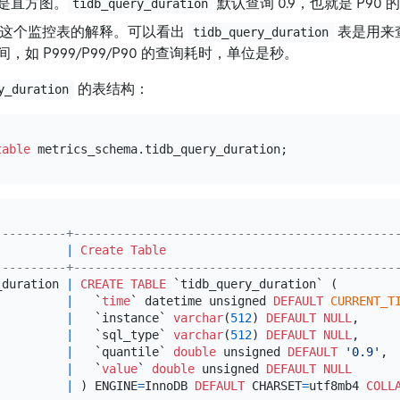
是直方图。
默认查询 0.9，也就是 P90
tidb_query_duration
这个监控表的解释。可以看出
表是用来查询
tidb_query_duration
，如 P999/P99/P90 的查询耗时，单位是秒。
的表结构：
y_duration
table
----------+---------------------------------------------
|
Create Table
----------+---------------------------------------------
_duration 
|
CREATE TABLE
 `tidb_query_duration` (        
|
   `
time
` datetime unsigned 
DEFAULT
CURRENT_T
|
   `instance` 
varchar
(
512
) 
DEFAULT
NULL
,     
|
   `sql_type` 
varchar
(
512
) 
DEFAULT
NULL
,     
|
   `quantile` 
double
 unsigned 
DEFAULT
'0.9'
, 
|
   `
value
` 
double
 unsigned 
DEFAULT
NULL
|
 ) ENGINE
=
InnoDB 
DEFAULT
 CHARSET
=
utf8mb4 
COLL