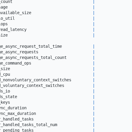
_count                                  
|
sage                                    
|
available_size                          
|
io_util                                 
|
iops                                    
|
read_latency                            
|
size                                    
|
ge_async_request_total_time             
|
ge_async_requests                       
|
ge_async_requests_total_count           
|
ge_command_ops                          
|
_size                                   
|
d_cpu                                   
|
d_nonvoluntary_context_switches         
|
d_voluntary_context_switches            
|
ds_io                                   
|
ds_state                                
|
_keys                                   
|
ync_duration                            
|
ync_max_duration                        
|
r_handled_tasks                         
|
r_handled_tasks_total_num               
|
r_pending_tasks                         
|