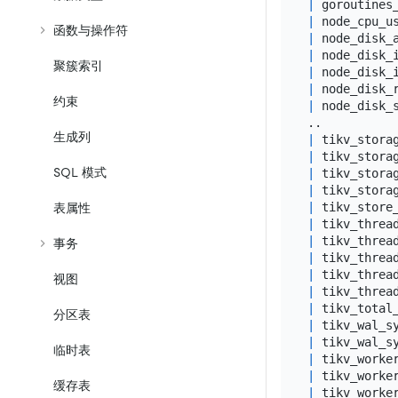
|
 goroutines
|
 node_cpu_u
函数与操作符
|
 node_disk_
|
 node_disk_
聚簇索引
|
 node_disk_
|
 node_disk_
约束
|
 node_disk_
生成列
|
 tikv_stora
|
 tikv_stora
SQL 模式
|
 tikv_stora
|
 tikv_stora
|
 tikv_store
表属性
|
 tikv_threa
|
 tikv_threa
事务
|
 tikv_threa
|
 tikv_threa
视图
|
 tikv_threa
|
 tikv_total
分区表
|
 tikv_wal_s
|
 tikv_wal_s
临时表
|
 tikv_worke
|
 tikv_worke
缓存表
|
 tikv_worke