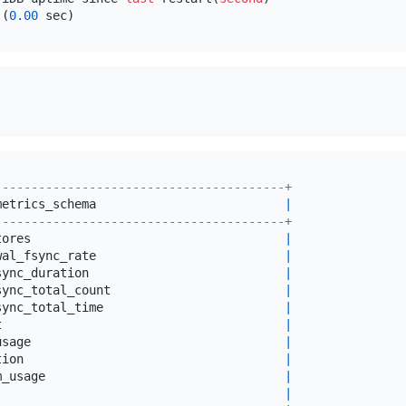
 (
0.00
----------------------------------------+
metrics_schema                          
|
----------------------------------------+
tores                                   
|
wal_fsync_rate                          
|
sync_duration                           
|
sync_total_count                        
|
sync_total_time                         
|
t                                       
|
usage                                   
|
tion                                    
|
m_usage                                 
|
                                        
|