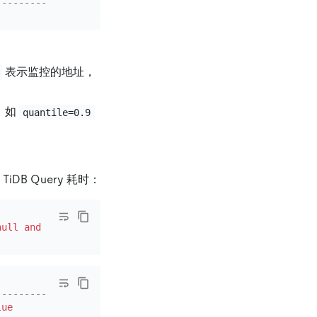
--------------------------------------------------------
表示监控的地址，
，如
quantile=0.9
TiDB Query 耗时：
null
and
time
>=
'2020-03-25 23:40:00'
and
time
<=
'2020-0
-------------+
lue
|