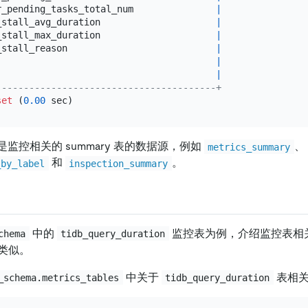
r_pending_tasks_total_num               
|
_stall_avg_duration                     
|
_stall_max_duration                     
|
_stall_reason                           
|
                                        
|
                                        
|
----------------------------------------+
set
 (
0.00
是监控相关的 summary 表的数据源，例如
、
metrics_summary
和
。
_by_label
inspection_summary
中的
监控表为例，介绍监控表相
chema
tidb_query_duration
类似。
中关于
表相关
_schema.metrics_tables
tidb_query_duration