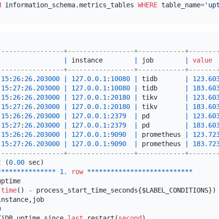
M
 information_schema.metrics_tables 
WHERE
 table_name
=
'up
-----------------+-----------------+------------+-------
|
 instance        
|
 job        
|
value
-----------------+-----------------+------------+-------
15
:
26
:
26.203000
|
127.0
.0
.1
:
10080
|
 tidb       
|
123.60
15
:
27
:
26.203000
|
127.0
.0
.1
:
10080
|
 tidb       
|
183.60
15
:
26
:
26.203000
|
127.0
.0
.1
:
20180
|
 tikv       
|
123.60
15
:
27
:
26.203000
|
127.0
.0
.1
:
20180
|
 tikv       
|
183.60
15
:
26
:
26.203000
|
127.0
.0
.1
:
2379
|
 pd         
|
123.60
15
:
27
:
26.203000
|
127.0
.0
.1
:
2379
|
 pd         
|
183.60
15
:
26
:
26.203000
|
127.0
.0
.1
:
9090
|
 prometheus 
|
123.72
15
:
27
:
26.203000
|
127.0
.0
.1
:
9090
|
 prometheus 
|
183.72
-----------------+-----------------+------------+-------
t
 (
0.00
*
*
*
*
*
*
*
*
*
*
*
*
*
*
*
1.
row
*
*
*
*
*
*
*
*
*
*
*
*
*
*
*
*
*
*
*
*
*
*
*
*
*
*
*
ptime

(
time
() 
-
 process_start_time_seconds{$LABEL_CONDITIONS})

nstance,job

0
TiDB uptime since 
last
 restart(
second