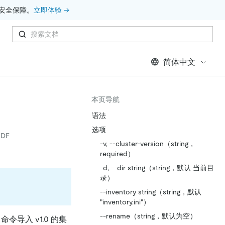
安全保障。
立即体验 →
简体中文
本页导航
语法
选项
DF
-v, --cluster-version（string，
required）
-d, --dir string（string，默认 当前目
录）
--inventory string（string，默认
"inventory.ini"）
--rename（string，默认为空）
命令导入 v1.0 的集