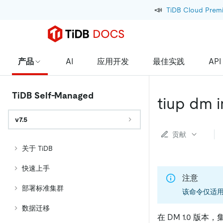
📣
TiDB Cloud Prem
产品
AI
应用开发
最佳实践
API
TiDB Self-Managed
tiup dm 
v7.5
贡献
关于 TiDB
快速上手
注意
部署标准集群
该命令仅适用于
数据迁移
在 DM 1.0 版本，