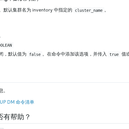
认集群名为 inventory 中指定的
。
cluster_name
。
OOLEAN
闭，默认值为
。在命令中添加该选项，并传入
值
false
true
息。
iUP DM 命令清单
否有帮助？