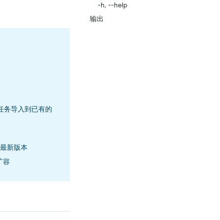
-h, --help
输出
迁移任务导入到已有的
到最新版本
行扩容