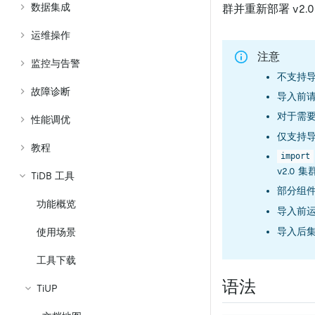
数据集成
群并重新部署 v2.
运维操作
注意
监控与告警
不支持导入
故障诊断
导入前
对于需要
性能调优
仅支持导入
教程
import
v2.0 
TiDB 工具
部分组
功能概览
导入前
导入后集
使用场景
工具下载
语法
TiUP