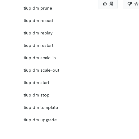
是
否
tiup dm prune
tiup dm reload
tiup dm replay
tiup dm restart
tiup dm scale-in
tiup dm scale-out
tiup dm start
tiup dm stop
tiup dm template
tiup dm upgrade
TiDB 集群拓扑文件配置