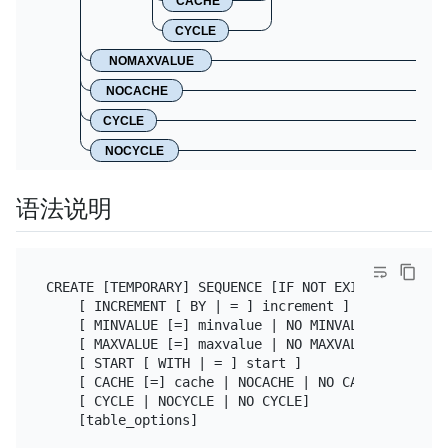
CACHE
CYCLE
NOMAXVALUE
NOCACHE
CYCLE
NOCYCLE
语法说明
CREATE [TEMPORARY] SEQUENCE [IF NOT EXISTS] sequenc
    [ INCREMENT [ BY | = ] increment ]

    [ MINVALUE [=] minvalue | NO MINVALUE | NOMINVA
    [ MAXVALUE [=] maxvalue | NO MAXVALUE | NOMAXVA
    [ START [ WITH | = ] start ]

    [ CACHE [=] cache | NOCACHE | NO CACHE]

    [ CYCLE | NOCYCLE | NO CYCLE]
