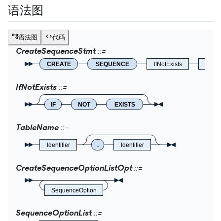
语法图
语法图
代码
CreateSequenceStmt
CREATE
SEQUENCE
IfNotExists
Tabl
IfNotExists
IF
NOT
EXISTS
TableName
Identifier
.
Identifier
CreateSequenceOptionListOpt
SequenceOption
SequenceOptionList