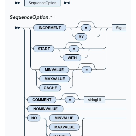
SequenceOption
SequenceOption
INCREMENT
=
SignedNum
BY
START
=
WITH
MINVALUE
=
MAXVALUE
CACHE
COMMENT
=
stringLit
NOMINVALUE
NO
MINVALUE
MAXVALUE