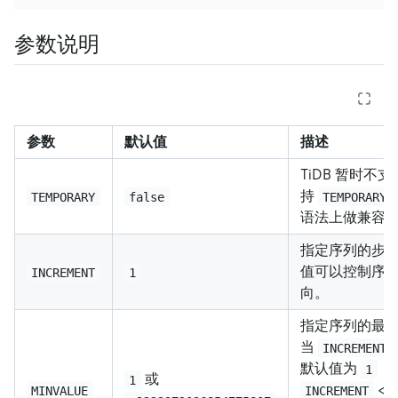
参数说明
参数
默认值
描述
TiDB 暂时不支
持
TEMPORARY
false
TEMPORARY
语法上做兼容
指定序列的步
值可以控制序
INCREMENT
1
向。
指定序列的最
当
INCREMENT
默认值为
；
1
或
1
<
MINVALUE
INCREMENT