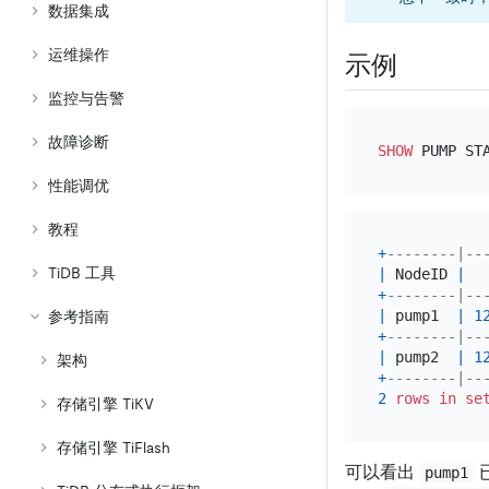
数据集成
运维操作
示例
监控与告警
故障诊断
SHOW
性能调优
教程
+
--------|--
TiDB 工具
|
 NodeID 
|
  
+
--------|--
|
 pump1  
|
1
参考指南
+
--------|--
|
 pump2  
|
1
架构
+
--------|--
2
rows
in
se
存储引擎 TiKV
存储引擎 TiFlash
可以看出
pump1