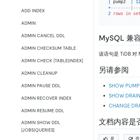
|
 pump2  
|
1
+
--------|--
ADD INDEX
2
rows
in
se
ADMIN
ADMIN CANCEL DDL
MySQL 兼
ADMIN CHECKSUM TABLE
该语句是 TiDB 对
ADMIN CHECK [TABLE|INDEX]
另请参阅
ADMIN CLEANUP
SHOW PUMP 
ADMIN PAUSE DDL
SHOW DRAIN
ADMIN RECOVER INDEX
CHANGE DRA
ADMIN RESUME DDL
文档内容是
ADMIN SHOW DDL
[JOBS|QUERIES]
是
否