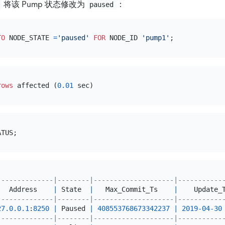
将该 Pump 状态修改为
：
paused
TO
 NODE_STATE 
=
'paused'
FOR
 NODE_ID 
'pump1'
rows
 affected (
0.01
--------------|--------|--------------------|-----------
   Address    
|
 State  
|
   Max_Commit_Ts    
|
    Update_
--------------|--------|--------------------|-----------
27.0
.0
.1
:
8250
|
 Paused 
|
408553768673342237
|
2019
-04
-30
--------------|--------|--------------------|-----------