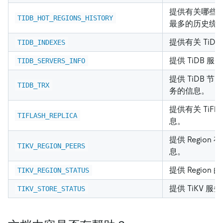
提供有关哪些 R
TIDB_HOT_REGIONS_HISTORY
最多的历史统
提供有关 TiD
TIDB_INDEXES
提供 TiDB 
TIDB_SERVERS_INFO
提供 TiDB 
TIDB_TRX
务的信息。
提供有关 TiFl
TIFLASH_REPLICA
息。
提供 Regio
TIKV_REGION_PEERS
息。
提供 Region
TIKV_REGION_STATUS
提供 TiKV 
TIKV_STORE_STATUS