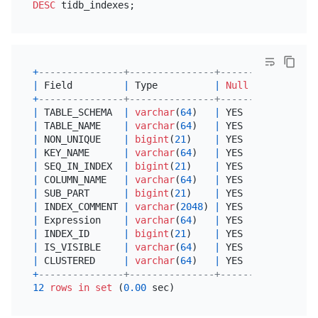
DESC
+
---------------+---------------+------+------+---
|
 Field         
|
 Type          
|
Null
|
 Key  
|
De
+
---------------+---------------+------+------+---
|
 TABLE_SCHEMA  
|
varchar
(
64
)   
|
 YES  
|
|
NU
|
 TABLE_NAME    
|
varchar
(
64
)   
|
 YES  
|
|
NU
|
 NON_UNIQUE    
|
bigint
(
21
)    
|
 YES  
|
|
NU
|
 KEY_NAME      
|
varchar
(
64
)   
|
 YES  
|
|
NU
|
 SEQ_IN_INDEX  
|
bigint
(
21
)    
|
 YES  
|
|
NU
|
 COLUMN_NAME   
|
varchar
(
64
)   
|
 YES  
|
|
NU
|
 SUB_PART      
|
bigint
(
21
)    
|
 YES  
|
|
NU
|
 INDEX_COMMENT 
|
varchar
(
2048
) 
|
 YES  
|
|
NU
|
 Expression    
|
varchar
(
64
)   
|
 YES  
|
|
NU
|
 INDEX_ID      
|
bigint
(
21
)    
|
 YES  
|
|
NU
|
 IS_VISIBLE    
|
varchar
(
64
)   
|
 YES  
|
|
NU
|
 CLUSTERED     
|
varchar
(
64
)   
|
 YES  
|
|
NU
+
---------------+---------------+------+------+---
12
rows
in
set
 (
0.00