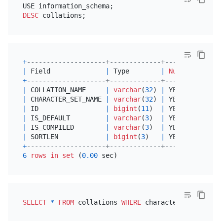
DESC
+
--------------------+-------------+------+------+
|
 Field              
|
 Type        
|
Null
|
 Key  
|
+
--------------------+-------------+------+------+
|
 COLLATION_NAME     
|
varchar
(
32
) 
|
 YES  
|
|
|
 CHARACTER_SET_NAME 
|
varchar
(
32
) 
|
 YES  
|
|
|
 ID                 
|
bigint
(
11
)  
|
 YES  
|
|
|
 IS_DEFAULT         
|
varchar
(
3
)  
|
 YES  
|
|
|
 IS_COMPILED        
|
varchar
(
3
)  
|
 YES  
|
|
|
 SORTLEN            
|
bigint
(
3
)   
|
 YES  
|
|
+
--------------------+-------------+------+------+
6
rows
in
set
 (
0.00
SELECT
*
FROM
 collations 
WHERE
 character_set_name
=