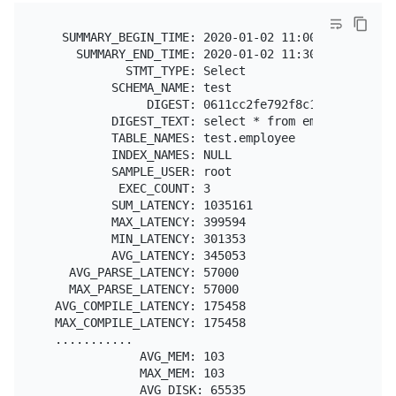
   SUMMARY_BEGIN_TIME: 2020-01-02 11:00:00

     SUMMARY_END_TIME: 2020-01-02 11:30:00

            STMT_TYPE: Select

          SCHEMA_NAME: test

               DIGEST: 0611cc2fe792f8c146cc97d39b3
          DIGEST_TEXT: select * from employee where
          TABLE_NAMES: test.employee

          INDEX_NAMES: NULL

          SAMPLE_USER: root

           EXEC_COUNT: 3

          SUM_LATENCY: 1035161

          MAX_LATENCY: 399594

          MIN_LATENCY: 301353

          AVG_LATENCY: 345053

    AVG_PARSE_LATENCY: 57000

    MAX_PARSE_LATENCY: 57000

  AVG_COMPILE_LATENCY: 175458

  MAX_COMPILE_LATENCY: 175458

  ...........

              AVG_MEM: 103

              MAX_MEM: 103

              AVG_DISK: 65535
