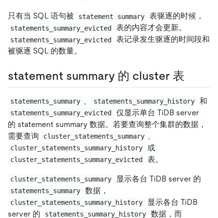
只有当 SQL 语句被
表驱逐的时候，
statement summary
表的内容才会更新。
statements_summary_evicted
表记录发生驱逐的时间段和
statements_summary_evicted
被驱逐 SQL 的数量。
statement summary 的 cluster 表
、
和
statements_summary
statements_summary_history
仅显示单台 TiDB server
statements_summary_evicted
的 statement summary 数据。若要查询整个集群的数据，
需要查询
、
cluster_statements_summary
或
cluster_statements_summary_history
表。
cluster_statements_summary_evicted
显示各台 TiDB server 的
cluster_statements_summary
数据，
statements_summary
显示各台 TiDB
cluster_statements_summary_history
server 的
数据，而
statements_summary_history