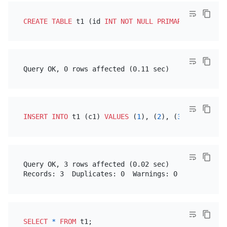
CREATE TABLE
 t1 (id 
INT
NOT NULL
PRIMARY KEY
 AUTO_
INSERT INTO
 t1 (c1) 
VALUES
 (
1
), (
2
), (
3
Query OK, 3 rows affected (0.02 sec)

SELECT
*
FROM