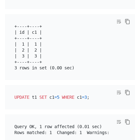
+----+----+

| id | c1 |

+----+----+

|  1 |  1 |

|  2 |  2 |

|  3 |  3 |

+----+----+

UPDATE
 t1 
SET
 c1
=
5
WHERE
 c1
=
3
Query OK, 1 row affected (0.01 sec)
