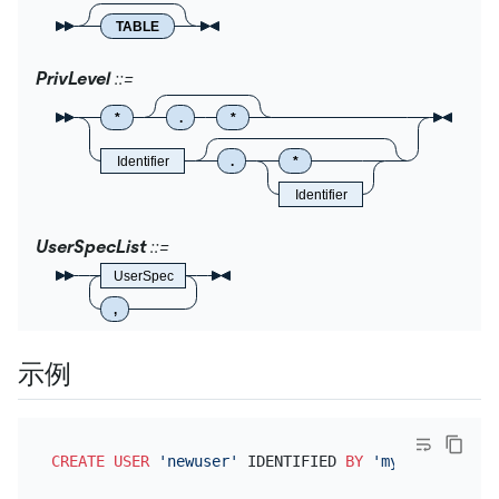
TABLE
PrivLevel
*
.
*
Identifier
.
*
Identifier
UserSpecList
UserSpec
,
示例
CREATE
USER
'newuser'
 IDENTIFIED 
BY
'mypassword'