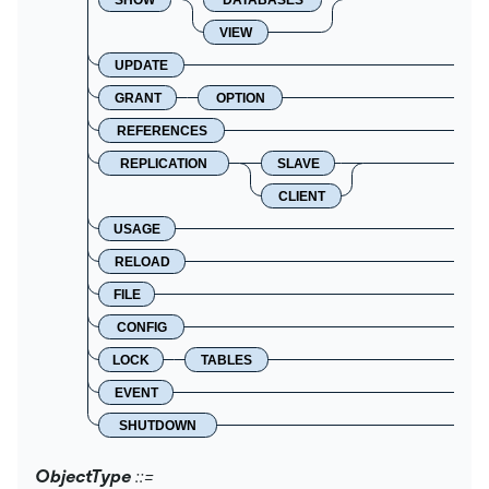
VIEW
UPDATE
GRANT
OPTION
REFERENCES
REPLICATION
SLAVE
CLIENT
USAGE
RELOAD
FILE
CONFIG
LOCK
TABLES
EVENT
SHUTDOWN
ObjectType