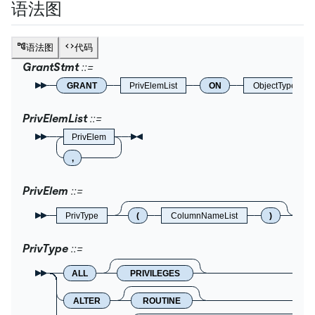
语法图
语法图
代码
GrantStmt
GRANT
PrivElemList
ON
ObjectType
PrivElemList
PrivElem
,
PrivElem
PrivType
(
ColumnNameList
)
PrivType
ALL
PRIVILEGES
ALTER
ROUTINE