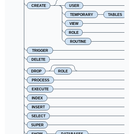
CREATE
USER
TEMPORARY
TABLES
VIEW
ROLE
ROUTINE
TRIGGER
DELETE
DROP
ROLE
PROCESS
EXECUTE
INDEX
INSERT
SELECT
SUPER
SHOW
DATABASES