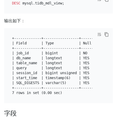
DESC
输出如下：
+-------------+-----------------+------+------+----
| Field       | Type            | Null | Key  | Def
+-------------+-----------------+------+------+----
| job_id      | bigint          | NO   | PRI  | NUL
| db_name     | longtext        | YES  |      | NUL
| table_name  | longtext        | YES  |      | NUL
| query       | longtext        | YES  |      | NUL
| session_id  | bigint unsigned | YES  |      | NUL
| start_time  | timestamp(6)    | YES  |      | NUL
| SQL_DIGESTS | varchar(5)      | YES  |      | NUL
+-------------+-----------------+------+------+----
字段