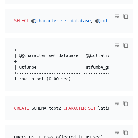
SELECT
 @
@character_set_database
, @
@collation_datab
+--------------------------|----------------------+
| @@character_set_database | @@collation_database |
+--------------------------|----------------------+
| utf8mb4                  | utf8mb4_general_ci   |
+--------------------------|----------------------+
CREATE
 SCHEMA test2 
CHARACTER SET
 latin1 
COLLATE