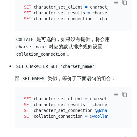
SET
 character_set_client 
=
SET
 character_set_results 
=
SET
 character_set_connection 
=
是可选的，如果没有提供，将会用
COLLATE
对应的默认排序规则设置
charset_name
。
collation_connection
SET CHARACTER SET 'charset_name'
跟
类似，等价于下面语句的组合：
SET NAMES
SET
 character_set_client 
=
SET
 character_set_results 
=
SET
 character_set_connection
=
@
@character_set_d
SET
 collation_connection 
=
 @
@collation_databas