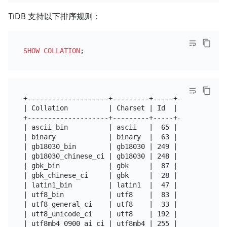
TiDB 支持以下排序规则：
SHOW
COLLATION
+--------------------+---------+-----+---------+--
| Collation          | Charset | Id  | Default | C
+--------------------+---------+-----+---------+--
| ascii_bin          | ascii   |  65 | Yes     | Y
| binary             | binary  |  63 | Yes     | Y
| gb18030_bin        | gb18030 | 249 |         | Y
| gb18030_chinese_ci | gb18030 | 248 | Yes     | Y
| gbk_bin            | gbk     |  87 |         | Y
| gbk_chinese_ci     | gbk     |  28 | Yes     | Y
| latin1_bin         | latin1  |  47 | Yes     | Y
| utf8_bin           | utf8    |  83 | Yes     | Y
| utf8_general_ci    | utf8    |  33 |         | Y
| utf8_unicode_ci    | utf8    | 192 |         | Y
| utf8mb4_0900_ai_ci | utf8mb4 | 255 |         | Y