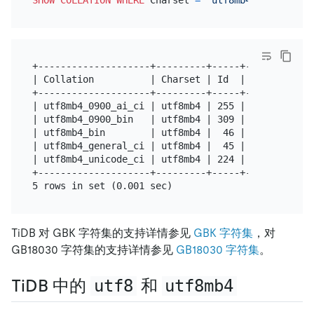
SHOW
COLLATION
WHERE
 Charset 
=
'utf8mb4'
+--------------------+---------+-----+---------+--
| Collation          | Charset | Id  | Default | C
+--------------------+---------+-----+---------+--
| utf8mb4_0900_ai_ci | utf8mb4 | 255 |         | Y
| utf8mb4_0900_bin   | utf8mb4 | 309 |         | Y
| utf8mb4_bin        | utf8mb4 |  46 | Yes     | Y
| utf8mb4_general_ci | utf8mb4 |  45 |         | Y
| utf8mb4_unicode_ci | utf8mb4 | 224 |         | Y
+--------------------+---------+-----+---------+--
TiDB 对 GBK 字符集的支持详情参见
GBK 字符集
，对
GB18030 字符集的支持详情参见
GB18030 字符集
。
TiDB 中的
utf8
和
utf8mb4