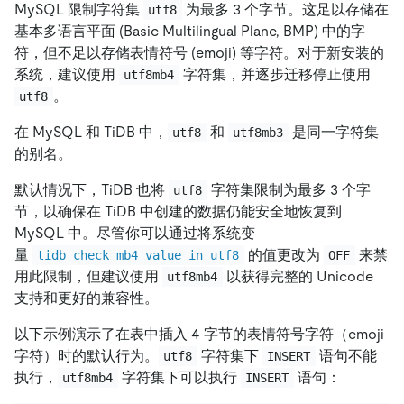
MySQL 限制字符集
为最多 3 个字节。这足以存储在
utf8
基本多语言平面 (Basic Multilingual Plane, BMP) 中的字
符，但不足以存储表情符号 (emoji) 等字符。对于新安装的
系统，建议使用
字符集，并逐步迁移停止使用
utf8mb4
。
utf8
在 MySQL 和 TiDB 中，
和
是同一字符集
utf8
utf8mb3
的别名。
默认情况下，TiDB 也将
字符集限制为最多 3 个字
utf8
节，以确保在 TiDB 中创建的数据仍能安全地恢复到
MySQL 中。尽管你可以通过将系统变
量
的值更改为
来禁
tidb_check_mb4_value_in_utf8
OFF
用此限制，但建议使用
以获得完整的 Unicode
utf8mb4
支持和更好的兼容性。
以下示例演示了在表中插入 4 字节的表情符号字符（emoji
字符）时的默认行为。
字符集下
语句不能
utf8
INSERT
执行，
字符集下可以执行
语句：
utf8mb4
INSERT