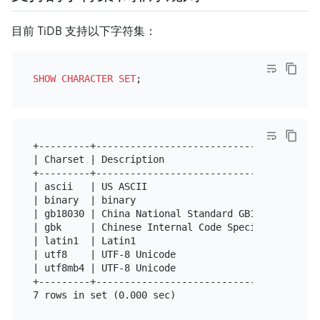
目前 TiDB 支持以下字符集：
SHOW
CHARACTER SET
+---------+-------------------------------------+-
| Charset | Description                         | 
+---------+-------------------------------------+-
| ascii   | US ASCII                            | 
| binary  | binary                              | 
| gb18030 | China National Standard GB18030     | 
| gbk     | Chinese Internal Code Specification | 
| latin1  | Latin1                              | 
| utf8    | UTF-8 Unicode                       | 
| utf8mb4 | UTF-8 Unicode                       | 
+---------+-------------------------------------+-