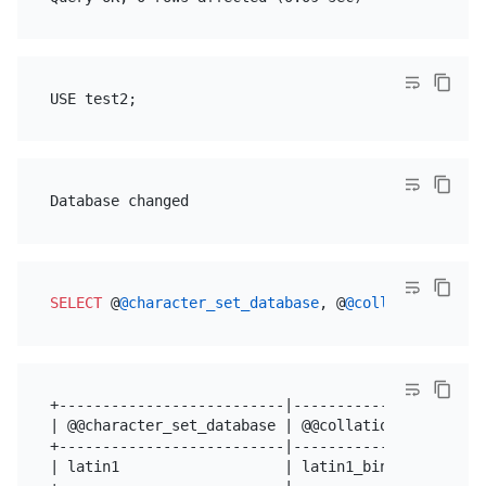
SELECT
 @
@character_set_database
, @
@collation_datab
+--------------------------|----------------------+
| @@character_set_database | @@collation_database |
+--------------------------|----------------------+
| latin1                   | latin1_bin           |