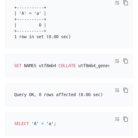
+-----------+

| 'A' = 'a' |

+-----------+

|         0 |

+-----------+

SET
 NAMES utf8mb4 
COLLATE
SELECT
'A'
=
'a'