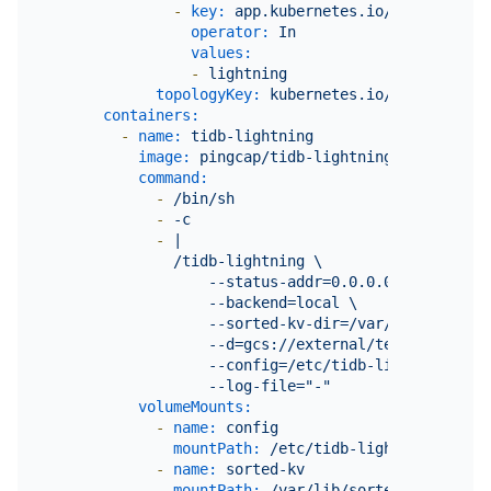
-
key:
app.kubernetes.io/component
operator:
In
values:
-
lightning
topologyKey:
kubernetes.io/hostname
containers:
-
name:
tidb-lightning
image:
pingcap/tidb-lightning:${version}
command:
-
/bin/sh
-
-c
-
|

              /tidb-lightning \

                  --status-addr=0.0.0.0:8289 \

                  --backend=local \

                  --sorted-kv-dir=/var/lib/sorted-k
                  --d=gcs://external/testfolder?cr
                  --config=/etc/tidb-lightning/tidb
volumeMounts:
-
name:
config
mountPath:
/etc/tidb-lightning
-
name:
sorted-kv
mountPath:
/var/lib/sorted-kv