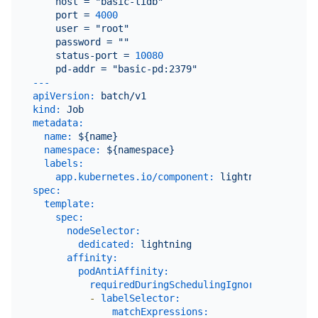
host
=
"basic-tidb"
port
=
4000
user
=
"root"
password
=
""
status-port
=
10080
pd-addr
=
"basic-pd:2379"
---
apiVersion:
batch/v1
kind:
Job
metadata:
name:
${name}
namespace:
${namespace}
labels:
app.kubernetes.io/component:
lightning
spec:
template:
spec:
nodeSelector:
dedicated:
lightning
affinity:
podAntiAffinity:
requiredDuringSchedulingIgnoredDuringExe
-
labelSelector:
matchExpressions: