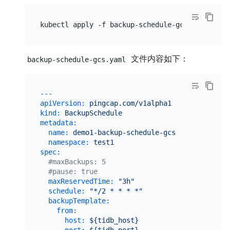
文件内容如下：
backup-schedule-gcs.yaml
---
apiVersion:
pingcap.com/v1alpha1
kind:
BackupSchedule
metadata:
name:
demo1-backup-schedule-gcs
namespace:
test1
spec:
#maxBackups: 5
#pause: true
maxReservedTime:
"3h"
schedule:
"*/2 * * * *"
backupTemplate:
from:
host:
${tidb_host}
port:
${tidb_port}