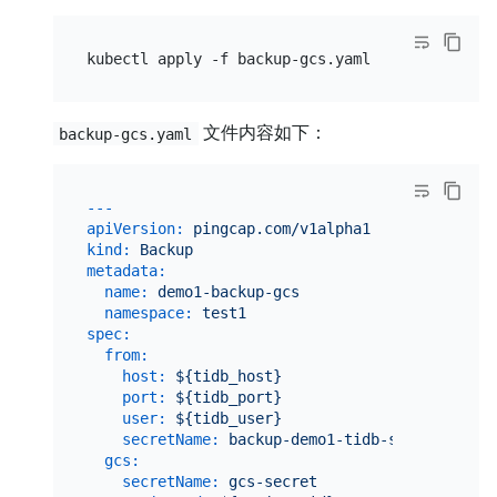
文件内容如下：
backup-gcs.yaml
---
apiVersion:
pingcap.com/v1alpha1
kind:
Backup
metadata:
name:
demo1-backup-gcs
namespace:
test1
spec:
from:
host:
${tidb_host}
port:
${tidb_port}
user:
${tidb_user}
secretName:
backup-demo1-tidb-secret
gcs:
secretName:
gcs-secret