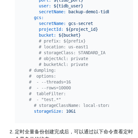
user:
${tidb_user}
secretName:
backup-demo1-tidb-secret
gcs:
secretName:
gcs-secret
projectId:
${project_id}
bucket:
${bucket}
# prefix: ${prefix}
# location: us-east1
# storageClass: STANDARD_IA
# objectAcl: private
# bucketAcl: private
# dumpling:
#  options:
#  - --threads=16
#  - --rows=10000
#  tableFilter:
#  - "test.*"
# storageClassName: local-storage
storageSize:
10Gi
定时全量备份创建完成后，可以通过以下命令查看定时