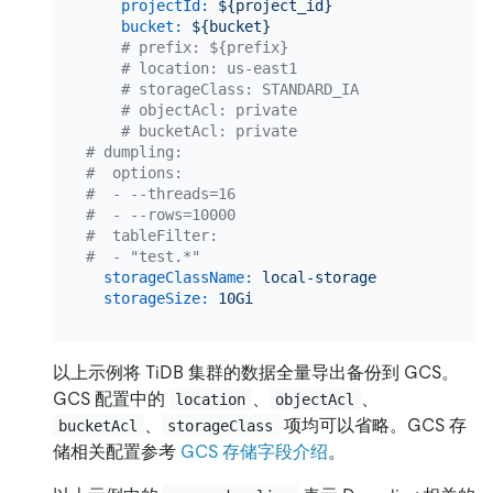
projectId:
${project_id}
bucket:
${bucket}
# prefix: ${prefix}
# location: us-east1
# storageClass: STANDARD_IA
# objectAcl: private
# bucketAcl: private
# dumpling:
#  options:
#  - --threads=16
#  - --rows=10000
#  tableFilter:
#  - "test.*"
storageClassName:
local-storage
storageSize:
10Gi
以上示例将 TiDB 集群的数据全量导出备份到 GCS。
GCS 配置中的
、
、
location
objectAcl
、
项均可以省略。GCS 存
bucketAcl
storageClass
储相关配置参考
GCS 存储字段介绍
。