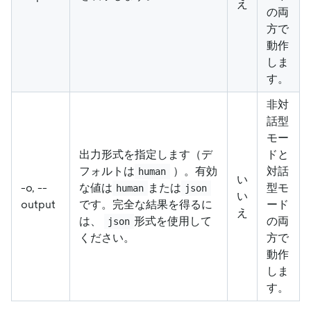
え
の両
方で
動作
しま
す。
非対
話型
モー
出力形式を指定します（デ
ドと
フォルトは
）。有効
対話
human
い
-o, --
な値は
または
型モ
human
json
い
output
です。完全な結果を得るに
ード
え
は、
形式を使用して
の両
json
ください。
方で
動作
しま
す。