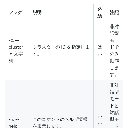
必
フラグ
説明
注記
須
非対
話型
-c, --
モー
cluster-
クラスターの ID を指定しま
は
ドで
id 文字
す。
い
のみ
列
動作
しま
す。
非対
話型
モー
ドと
対話
い
-h, --
このコマンドのヘルプ情報
型モ
い
help
を表示します。
ード