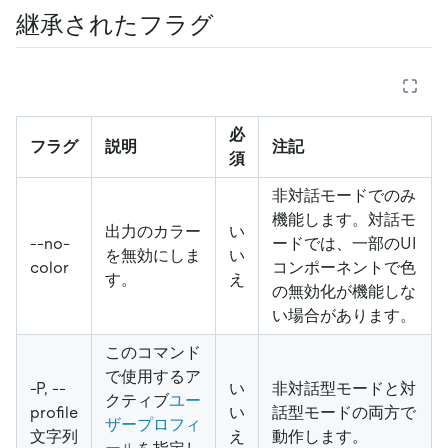
継承されたフラグ
必
フラグ
説明
注記
須
非対話モードでのみ
機能します。対話モ
出力のカラー
い
--no-
ードでは、一部のUI
を無効にしま
い
color
コンポーネントで色
す。
え
の無効化が機能しな
い場合があります。
このコマンド
で使用するア
-P, --
い
非対話型モードと対
クティブ
ユー
profile
い
話型モードの両方で
ザープロフィ
文字列
え
動作します。