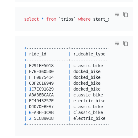
select
*
from
 `trips` 
where
 start_station_name
+
-----------------+---------------+-----------
|
 ride_id         
|
 rideable_type 
|
 started_at
+
-----------------+---------------+-----------
|
 E291FF5018      
|
 classic_bike  
|
2021
-01
-02
|
 E76F3605D0      
|
 docked_bike   
|
2020
-09
-13
|
 FFF0B75414      
|
 docked_bike   
|
2020
-09
-28
|
 C3F2C16949      
|
 docked_bike   
|
2020
-09
-13
|
1
C7EC91629      
|
 docked_bike   
|
2020
-09
-28
|
 A3A38BCACA      
|
 classic_bike  
|
2021
-01
-14
|
 EC4943257E      
|
 electric_bike 
|
2021
-01
-28
|
 D4070FBFA7      
|
 classic_bike  
|
2021
-01
-12
|
6
EABEF3CAB      
|
 classic_bike  
|
2021
-01
-09
|
2
F5CC89018      
|
 electric_bike 
|
2021
-01
-02
+
-----------------+---------------+-----------