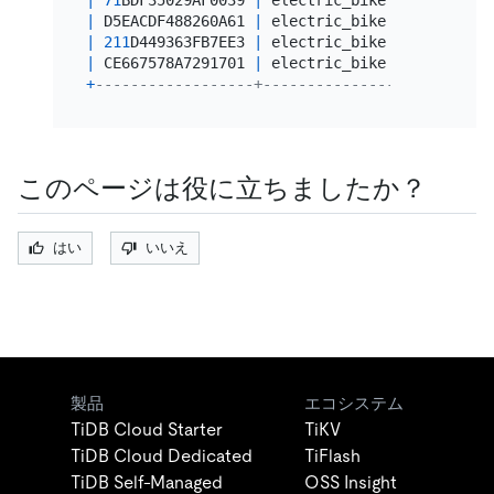
|
71
BDF35029AF0039 
|
 electric_bike 
|
2021
-01
-0
|
 D5EACDF488260A61 
|
 electric_bike 
|
2021
-01
-1
|
211
D449363FB7EE3 
|
 electric_bike 
|
2021
-01
-1
|
 CE667578A7291701 
|
 electric_bike 
|
2021
-01
-1
+
------------------+---------------+----------
このページは役に立ちましたか？
はい
いいえ
製品
エコシステム
TiDB Cloud Starter
TiKV
TiDB Cloud Dedicated
TiFlash
TiDB Self-Managed
OSS Insight