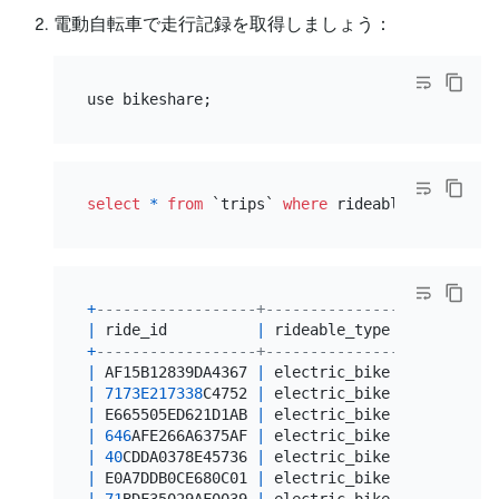
電動自転車で走行記録を取得しましょう：
select
*
from
 `trips` 
where
 rideable_type
=
"ele
+
------------------+---------------+----------
|
 ride_id          
|
 rideable_type 
|
 started_a
+
------------------+---------------+----------
|
 AF15B12839DA4367 
|
 electric_bike 
|
2021
-01
-2
|
7173E217338
C4752 
|
 electric_bike 
|
2021
-01
-1
|
 E665505ED621D1AB 
|
 electric_bike 
|
2021
-01
-0
|
646
AFE266A6375AF 
|
 electric_bike 
|
2021
-01
-1
|
40
CDDA0378E45736 
|
 electric_bike 
|
2021
-01
-0
|
 E0A7DDB0CE680C01 
|
 electric_bike 
|
2021
-01
-0