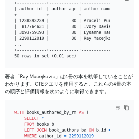
+------------+------------+---------------------+--
| author_id  | author_age | author_name         | b
+------------+------------+---------------------+--
| 1238393239 |         80 | Araceli Purdy       |  
|  817764631 |         80 | Ivory Davis         |  
| 3093759193 |         80 | Lysanne Harris      |  
| 2299112019 |         80 | Ray Macejkovic      |  
...

+------------+------------+---------------------+--
著者「Ray Macejkovic」は4冊の本を執筆していることが
わかります。CTEクエリを使用すると、これらの4冊の本
の順序と評価情報を次のように取得できます。
WITH
 books_authored_by_rm 
AS
 (

SELECT
*
FROM
 books b

LEFT
JOIN
 book_authors ba 
ON
 b.id 
=
 ba.book_id

WHERE
 author_id 
=
2299112019