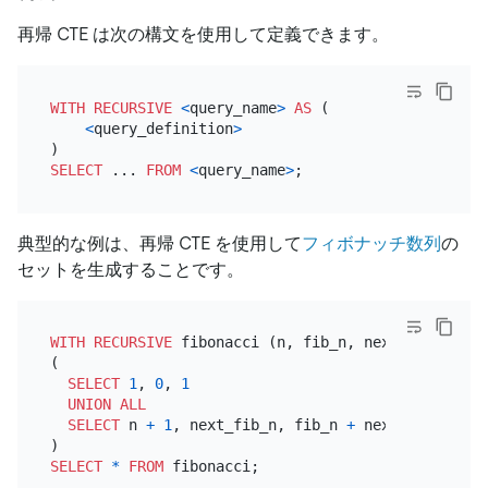
再帰 CTE は次の構文を使用して定義できます。
WITH
RECURSIVE
<
query_name
>
AS
 (

<
query_definition
>
SELECT
 ... 
FROM
<
query_name
>
典型的な例は、再帰 CTE を使用して
フィボナッチ数列
の
セットを生成することです。
WITH
RECURSIVE
 fibonacci (n, fib_n, next_fib_n) 
AS
(

SELECT
1
, 
0
, 
1
UNION
ALL
SELECT
 n 
+
1
, next_fib_n, fib_n 
+
 next_fib_n 
FRO
SELECT
*
FROM