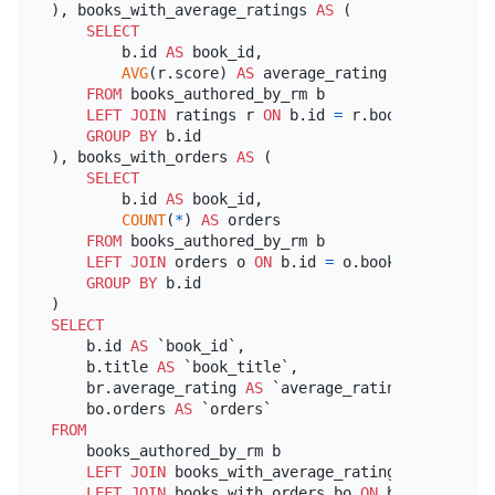
), books_with_average_ratings 
AS
 (

SELECT
        b.id 
AS
 book_id,

AVG
(r.score) 
AS
 average_rating

FROM
 books_authored_by_rm b

LEFT
JOIN
 ratings r 
ON
 b.id 
=
 r.book_id

GROUP
BY
 b.id

), books_with_orders 
AS
 (

SELECT
        b.id 
AS
 book_id,

COUNT
(
*
) 
AS
 orders

FROM
 books_authored_by_rm b

LEFT
JOIN
 orders o 
ON
 b.id 
=
 o.book_id

GROUP
BY
 b.id

SELECT
    b.id 
AS
 `book_id`,

    b.title 
AS
 `book_title`,

    br.average_rating 
AS
 `average_rating`,

    bo.orders 
AS
FROM
    books_authored_by_rm b

LEFT
JOIN
 books_with_average_ratings br 
ON
 b.i
LEFT
JOIN
 books_with_orders bo 
ON
 b.id 
=
 bo.bo