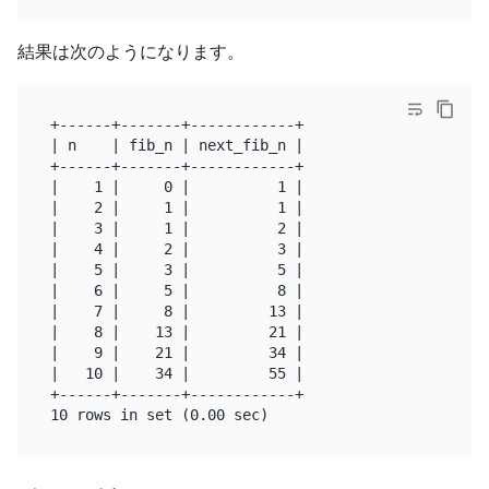
結果は次のようになります。
+------+-------+------------+

| n    | fib_n | next_fib_n |

+------+-------+------------+

|    1 |     0 |          1 |

|    2 |     1 |          1 |

|    3 |     1 |          2 |

|    4 |     2 |          3 |

|    5 |     3 |          5 |

|    6 |     5 |          8 |

|    7 |     8 |         13 |

|    8 |    13 |         21 |

|    9 |    21 |         34 |

|   10 |    34 |         55 |

+------+-------+------------+
