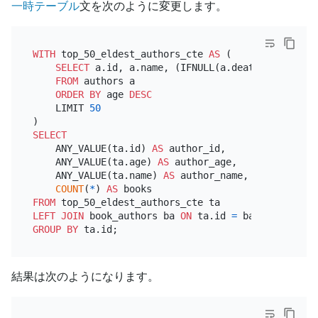
一時テーブル
文を次のように変更します。
WITH
 top_50_eldest_authors_cte 
AS
 (

SELECT
 a.id, a.name, (IFNULL(a.death_year, 
YEA
FROM
 authors a

ORDER
BY
 age 
DESC
    LIMIT 
50
SELECT
    ANY_VALUE(ta.id) 
AS
 author_id,

    ANY_VALUE(ta.age) 
AS
 author_age,

    ANY_VALUE(ta.name) 
AS
 author_name,

COUNT
(
*
) 
AS
FROM
LEFT
JOIN
 book_authors ba 
ON
 ta.id 
=
GROUP
BY
結果は次のようになります。