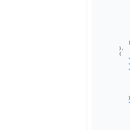
}
,
{