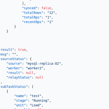
]
,
"synced"
:
false
,
"totalRows"
:
"12"
,
"totalRps"
:
"1"
,
"recentRps"
:
"1"
}
}
]
"result"
:
true
,
"msg"
:
""
,
"sourceStatus"
:
{
"source"
:
"mysql-replica-02"
,
"worker"
:
"worker2"
,
"result"
:
null
,
"relayStatus"
:
null
}
,
"subTaskStatus"
:
[
{
"name"
:
"test"
,
"stage"
:
"Running"
,
"unit"
:
"Load"
,