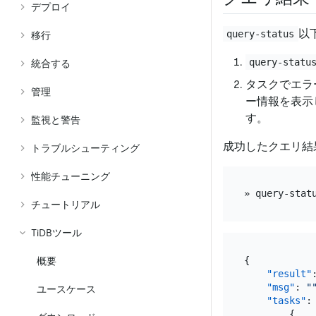
デプロイ
以
query-status
移行
query-statu
統合する
タスクでエラ
管理
ー情報を表示
す。
監視と警告
成功したクエリ結
トラブルシューティング
性能チューニング
チュートリアル
TiDBツール
{
概要
"result"
"msg"
:
"
ユースケース
"tasks"
:
{