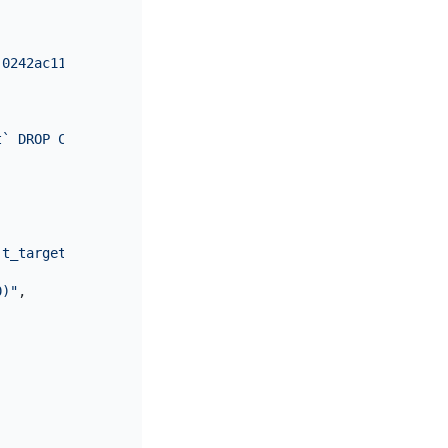
-0242ac110004:1-14"
,
t` DROP COLUMN `age`;"
`t_target` DROP COLUMN `age`;"
0)"
,