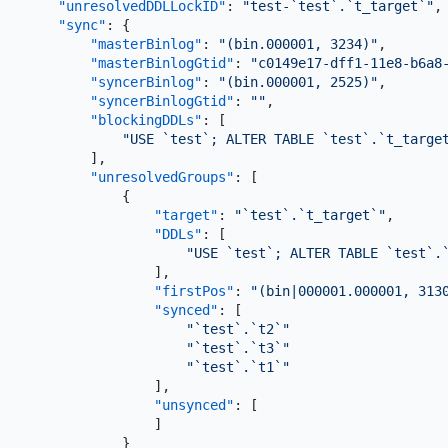
"unresolvedDDLLockID"
:
"test-`test`.`t_target`"
,
"sync"
:
{
"masterBinlog"
:
"(bin.000001, 3234)"
,
"masterBinlogGtid"
:
"c0149e17-dff1-11e8-b6a8
"syncerBinlog"
:
"(bin.000001, 2525)"
,
"syncerBinlogGtid"
:
""
,
"blockingDDLs"
:
[
"USE `test`; ALTER TABLE `test`.`t_targe
]
,
"unresolvedGroups"
:
[
{
"target"
:
"`test`.`t_target`"
,
"DDLs"
:
[
"USE `test`; ALTER TABLE `test`.
]
,
"firstPos"
:
"(bin|000001.000001, 313
"synced"
:
[
"`test`.`t2`"
"`test`.`t3`"
"`test`.`t1`"
]
,
"unsynced"
:
[
]
}