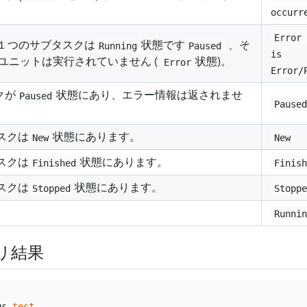
occurr
Error
1 つのサブタスクは
状態です
、そ
Running
Paused
is 
ユニットは実行されていません (
状態)。
Error
Error/
クが
状態にあり、エラー情報は返されませ
Paused
Pause
スクは
状態にあります。
New
New
スクは
状態にあります。
Finished
Finis
スクは
状態にあります。
Stopped
Stopp
Runni
リ結果
us 
test