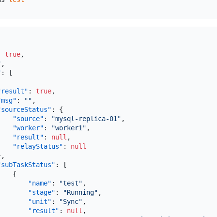
:
true
,
"
,
"
:
[
"result"
:
true
,
"msg"
:
""
,
"sourceStatus"
:
{
"source"
:
"mysql-replica-01"
,
"worker"
:
"worker1"
,
"result"
:
null
,
"relayStatus"
:
null
}
,
"subTaskStatus"
:
[
{
"name"
:
"test"
,
"stage"
:
"Running"
,
"unit"
:
"Sync"
,
"result"
:
null
,