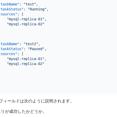
"taskName"
:
"test"
,
"taskStatus"
:
"Running"
,
"sources"
:
[
"mysql-replica-01"
,
"mysql-replica-02"
]
"taskName"
:
"test2"
,
"taskStatus"
:
"Paused"
,
"sources"
:
[
"mysql-replica-01"
,
"mysql-replica-02"
]
フィールドは次のように説明されます。
クエリが成功したかどうか。