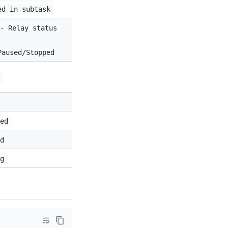
ed in subtask
 - Relay status 
Paused/Stopped
d
hed
ed
ng