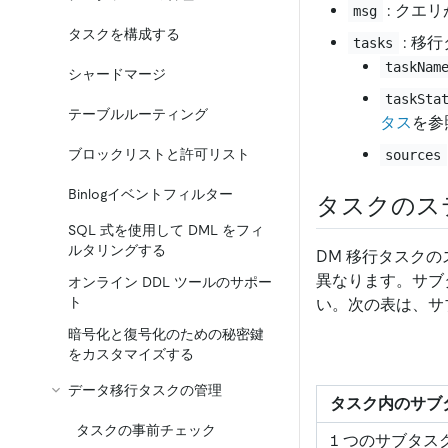
: クエ
msg
タスクを構成する
: 移
tasks
taskNam
シャードマージ
taskSta
テーブルルーティング
タス
を参
ブロックリストと許可リスト
sources
Binlogイベントフィルター
タスクのス
SQL 式を使用して DML をフィ
ルタリングする
DM 移行タスク
異なります。サブ
オンライン DDL ツールのサポー
ト
い。次の表は、サ
暗号化と復号化のための秘密鍵
をカスタマイズする
データ移行タスクの管理
タスク内のサブ
タスクの事前チェック
1 つのサブタス