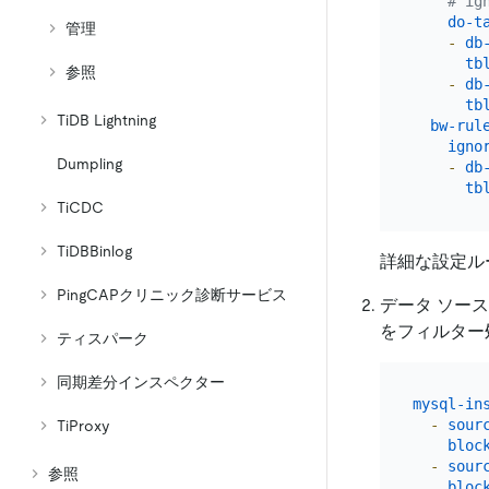
# ig
do-t
管理
-
db
tb
参照
-
db
tb
TiDB Lightning
bw-rul
igno
Dumpling
-
db
tb
TiCDC
TiDBBinlog
詳細な設定ル
PingCAPクリニック診断サービス
データ ソー
をフィルター
ティスパーク
同期差分インスペクター
mysql-in
-
sour
TiProxy
bloc
-
sour
参照
bloc