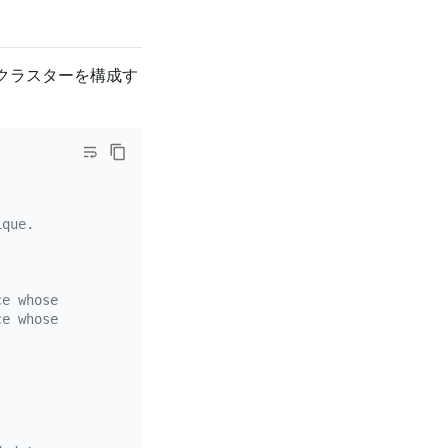
 クラスターを構成す
ique.
ce whose `source-id` is `mysql-replica-01`.
ce whose `source-id` is `mysql-replica-02`.