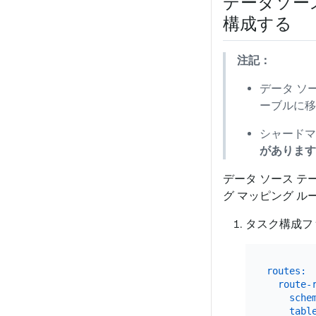
データソー
構成する
注記：
データ ソ
ーブルに移
シャードマ
があります
データ ソース テ
グ マッピング 
タスク構成フ
routes:
route-
sche
tabl