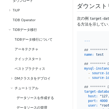
ダウンロード
ダウンスト
TiUP
次の例
target-da
TiDB Operator
る方法を示してい
TiDBデータ移行
TiDBデータ移行について
アーキテクチャ
## *********
name:
test
クイックスタート
## ******** 
mysql-instan
ベストプラクティス
-
source-i
-
source-i
DMクラスタをデプロイ
## ******** 
チュートリアル
target-datab
host:
"127
データソースを作成する
port:
4000
user:
"roo
データソースの管理