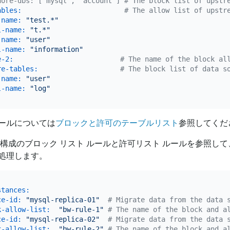
nore-dbs: ["mysql", "account"] # The block list of upstr
ables:
# The allow list of upstr
-name:
"test.*"
l-name:
"t.*"
-name:
"user"
l-name:
"information"
e-2:
# The name of the block al
re-tables:
# The block list of data s
-name:
"user"
l-name:
"log"
ールについては
ブロックと許可のテーブルリスト
参照してくだ
ス構成のブロック リスト ルールと許可リスト ルールを参照し
処理します。
stances:
ce-id:
"mysql-replica-01"
# Migrate data from the data 
k-allow-list:
"bw-rule-1"
# The name of the block and a
ce-id:
"mysql-replica-02"
# Migrate data from the data 
k-allow-list:
"bw-rule-2"
# The name of the block and a