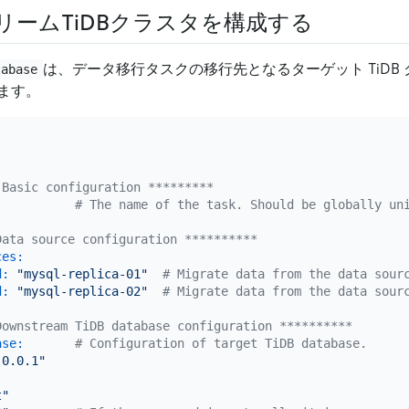
リームTiDBクラスタを構成する
は、データ移行タスクの移行先となるターゲット TiDB
tabase
ます。
 Basic configuration *********
# The name of the task. Should be globally un
Data source configuration **********
ces:
d:
"mysql-replica-01"
# Migrate data from the data sour
d:
"mysql-replica-02"
# Migrate data from the data sour
Downstream TiDB database configuration **********
ase:
# Configuration of target TiDB database.
.0.0.1"
t"