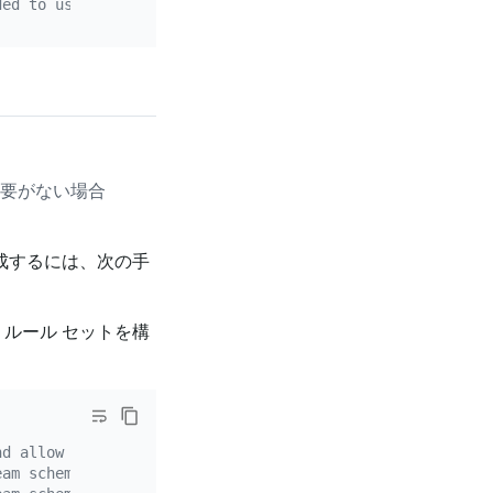
ded to use a password encrypted with dmctl.
要がない場合
成するには、次の手
ルール セットを構
nd allow list rule.
eam schemas to be migrated. Wildcard characters (*?) are