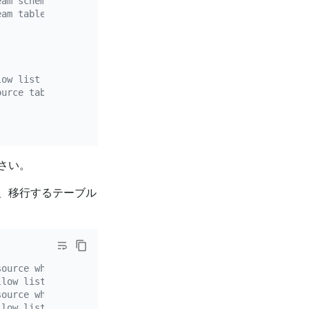
eam schemas to be migrated. Wildcard characters (*?) are
eam tables to be migrated. You only need to configure ei
low list rule.
ource tables needs to be migrated.
さい。
て、移行するテーブル
source whose `source-id` is `mysql-replica-01`.
llow list rule. If the DM version is earlier than v2.0.0
source whose `source-id` is `mysql-replica-02`.
llow list rule. If the DM version is earlier than v2.0.0