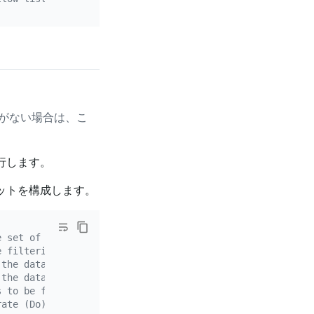
要がない場合は、こ
行します。
セットを構成します。
e set of data source binlog events. You can set multiple
e filtering rule.
 the data source schema name. Wildcard characters (*?) a
 the data source table name. Wildcard characters (*?) ar
s to be filtered out in schemas or tables that match the
rate (Do) or ignore (Ignore) the binlog that matches the