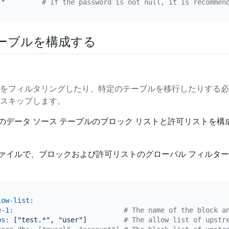
""
# If the password is not null, it is recommen
ーブルを構成する
をフィルタリングしたり、特定のテーブルを移行したりする必
スキップします。
のデータ ソース テーブルのブロック リストと許可リストを構
ァイルで、ブロックおよび許可リストのグローバル フィルター 
low-list:
e-1:
# The name of the block a
bs:
 [
"test.*"
, 
"user"
]         
# The allow list of upstr