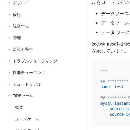
ルをロードしてい
デプロイ
データソース
移行
データソース
統合する
データ ソー
管理
次の例
mysql-ins
監視と警告
を示しています。
トラブルシューティング
性能チューニング
## *********
チュートリアル
name:
test
TiDBツール
## ******** 
mysql-instan
概要
-
source-i
-
source-i
ユースケース