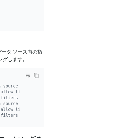
データ ソース内の指
リングします。
a source whose `source-id` is `mysql-replica-01`.
 allow list rule. If the DM version is earlier than v2.0
 filters specific binlog events of the data source. You 
a source whose `source-id` is `mysql-replica-01`.
 allow list rule. If the DM version is earlier than v2.0
 filters specific binlog events of the data source. You 