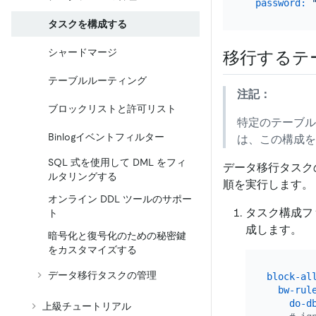
password:
タスクを構成する
シャードマージ
移行するテ
テーブルルーティング
注記：
ブロックリストと許可リスト
特定のテーブル
Binlogイベントフィルター
は、この構成を
SQL 式を使用して DML をフィ
データ移行タスク
ルタリングする
順を実行します。
オンライン DDL ツールのサポー
タスク構成フ
ト
成します。
暗号化と復号化のための秘密鍵
をカスタマイズする
データ移行タスクの管理
block-al
bw-rul
do-d
上級チュートリアル