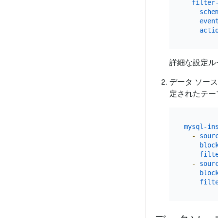
filter
sche
even
acti
詳細な設定ル
データ ソース
定されたテー
mysql-in
-
sour
bloc
filt
-
sour
bloc
filt