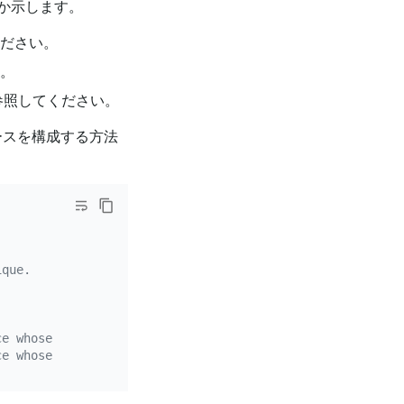
か示します。
ださい。
。
参照してください。
ースを構成する方法
ique.
ce whose `source-id` is `mysql-replica-01`.
ce whose `source-id` is `mysql-replica-02`.