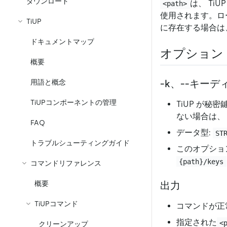
ダウンロード
は、 Ti
<path>
使用されます。ロ
TiUP
に存在する場合は
ドキュメントマップ
オプション
概要
用語と概念
-k、--キー
TiUPコンポーネントの管理
TiUP が
ない場合は、 
FAQ
データ型:
ST
トラブルシューティングガイド
このオプショ
{path}/keys
コマンドリファレンス
概要
出力
TiUPコマンド
コマンドが正
指定された
<
クリーンアップ