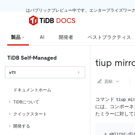
 はパブリックプレビュー中です。エンタープライズワー
製品
AI
開発者
ベストプラクティス
TiDB Self-Managed
tiup mirro
v7.1
貢献
ドキュメントホーム
コマンド
tiup mi
TiDBについて
には、コンポーネ
たミラーに対して
クイックスタート
開発する
+ <mirror-di