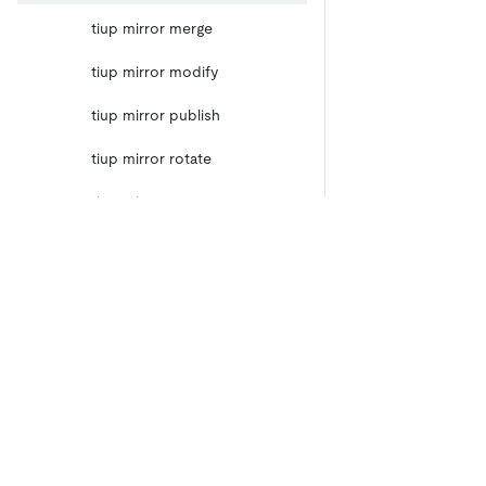
tiup mirror merge
tiup mirror modify
tiup mirror publish
tiup mirror rotate
tiup mirror set
tiup mirror sign
tiup status
製品
エコシステム
TiDB Cloud Starter
TiKV
tiup telemetry
TiDB Cloud Dedicated
TiFlash
TiDB Self-Managed
tiup uninstall
OSS Insight
価格
tiup update
TiUPクラスタコマンド