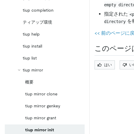
empty direct
tiup completion
指定された
<
を
directory
ティアップ環境
<
<
前のページに戻る 
tiup help
tiup install
このページ
tiup list
はい
い
tiup mirror
概要
tiup mirror clone
tiup mirror genkey
tiup mirror grant
tiup mirror init