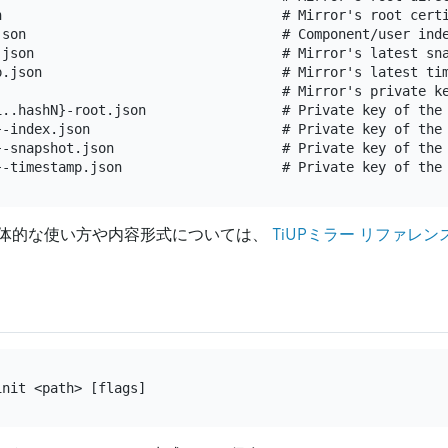
n                                   # Mirror's root certi
json                                # Component/user inde
.json                               # Mirror's latest sna
p.json                              # Mirror's latest tim
                                    # Mirror's private ke
1..hashN}-root.json                 # Private key of the 
}-index.json                        # Private key of the 
}-snapshot.json                     # Private key of the 
体的な使い方や内容形式については、
TiUPミラー リファレン