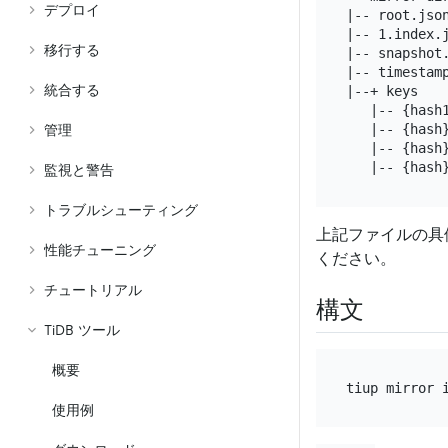
デプロイ
|-- root.jso
|-- 1.index.
移行する
|-- snapshot
|-- timestam
統合する
|--+ keys   
   |-- {hash
   |-- {hash
管理
   |-- {hash
監視と警告
トラブルシューティング
上記ファイルの具
性能チューニング
ください。
チュートリアル
構文
TiDB ツール
概要
使用例