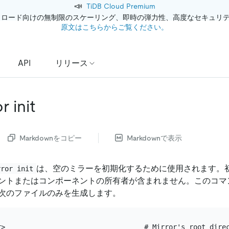
📣
TiDB Cloud Premium
クロード向けの無制限のスケーリング、即時の弾力性、高度なセキュリ
原文はこちらからご覧ください。
API
リリース
r init
Markdownをコピー
Markdownで表示
は、空のミラーを初期化するために使用されます。
rror init
ントまたはコンポーネントの所有者が含まれません。このコマ
次のファイルのみを生成します。
r>                                  # Mirror's root direc