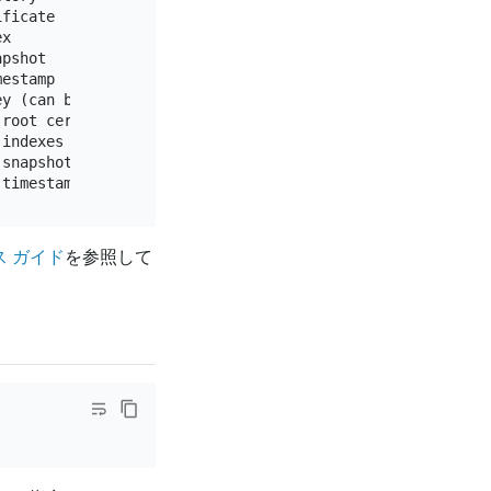
ficate

x

pshot

estamp

y (can be moved to other locations)

root certificate

indexes

snapshots

ス ガイド
を参照して