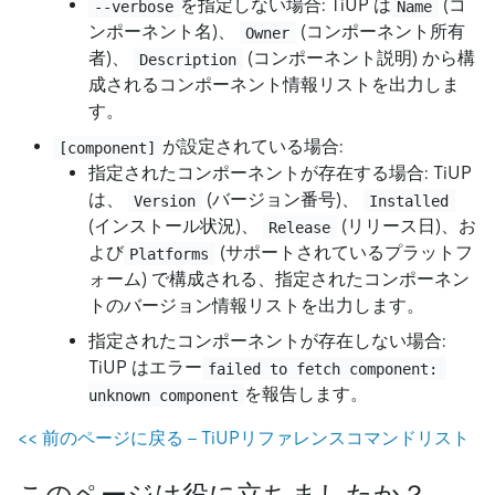
を指定しない場合: TiUP は
(コ
--verbose
Name
ンポーネント名)、
(コンポーネント所有
Owner
者)、
(コンポーネント説明) から構
Description
成されるコンポーネント情報リストを出力しま
す。
が設定されている場合:
[component]
指定されたコンポーネントが存在する場合: TiUP
は、
(バージョン番号)、
Version
Installed
(インストール状況)、
(リリース日)、お
Release
よび
(サポートされているプラ​​ットフ
Platforms
ォーム) で構成される、指定されたコンポーネン
トのバージョン情報リストを出力します。
指定されたコンポーネントが存在しない場合:
TiUP はエラー
failed to fetch component: 
を報告します。
unknown component
<
<
前のページに戻る - TiUPリファレンスコマンドリスト
このページは役に立ちましたか？