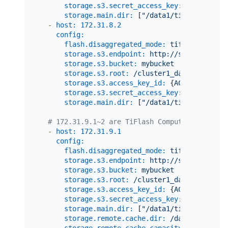
storage.s3.secret_access_key:
 {
SECRET_AC
storage.main.dir:
 [
"/data1/tiflash/data"
-
host:
172.31
.8
.2
config:
flash.disaggregated_mode:
tiflash_write
storage.s3.endpoint:
http://s3.{region}.
storage.s3.bucket:
mybucket
storage.s3.root:
/cluster1_data
storage.s3.access_key_id:
 {
ACCESS_KEY_ID
storage.s3.secret_access_key:
 {
SECRET_AC
storage.main.dir:
 [
"/data1/tiflash/data"
# 172.31.9.1~2 are TiFlash Compute Nodes
-
host:
172.31
.9
.1
config:
flash.disaggregated_mode:
tiflash_comput
storage.s3.endpoint:
http://s3.{region}.
storage.s3.bucket:
mybucket
storage.s3.root:
/cluster1_data
storage.s3.access_key_id:
 {
ACCESS_KEY_ID
storage.s3.secret_access_key:
 {
SECRET_AC
storage.main.dir:
 [
"/data1/tiflash/data"
storage.remote.cache.dir:
/data1/tiflash
storage.remote.cache.capacity:
858993459