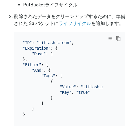
PutBucketライフサイクル
削除されたデータをクリーンアップするために、準備
された S3 バケットに
ライフサイクル
を追加します。
"ID"
: 
"tiflash-clean"
"Expiration"
: {

"Days"
: 1

"Filter"
: {

"And"
: {

"Tags"
: [

            {

"Value"
: 
"tiflash_deleted"
,

"Key"
: 
"true"
            }

        ]

    }
