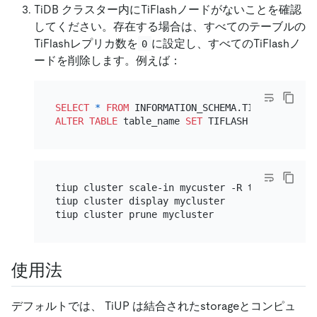
TiDB クラスター内にTiFlashノードがないことを確認
してください。存在する場合は、すべてのテーブルの
TiFlashレプリカ数を
に設定し、すべてのTiFlashノ
0
ードを削除します。例えば：
SELECT
*
FROM
 INFORMATION_SCHEMA.TIFLASH_REPLI
ALTER TABLE
 table_name 
SET
 TIFLASH REPLICA 
0
; 
tiup cluster scale-in mycuster -R tiflash 
# Re
tiup cluster display mycluster            
# Wa
tiup cluster prune mycluster              
# Re
使用法
デフォルトでは、 TiUP は結合されたstorageとコンピュ