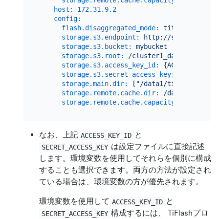
-
host:
172.31
.9
.2
config:
flash.disaggregated_mode:
tiflash_comput
storage.s3.endpoint:
http://s3.{region}.
storage.s3.bucket:
mybucket
storage.s3.root:
/cluster1_data
storage.s3.access_key_id:
 {
ACCESS_KEY_ID
storage.s3.secret_access_key:
 {
SECRET_AC
storage.main.dir:
 [
"/data1/tiflash/data"
storage.remote.cache.dir:
/data1/tiflash
storage.remote.cache.capacity:
858993459
なお、上記
と
ACCESS_KEY_ID
は設定ファイルに直接記述
SECRET_ACCESS_KEY
します。環境変数を使用してそれらを個別に構成
することも選択できます。両方の方法が設定され
ている場合は、環境変数の方が優先されます。
環境変数を使用して
と
ACCESS_KEY_ID
構成するには、 TiFlashプロ
SECRET_ACCESS_KEY