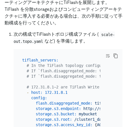
ーティングアーキテクチャにTiFlashを展開します。
TiFlash を分散storageおよびコンピューティングアーキテ
クチャに導入する必要がある場合は、次の手順に従って手
動構成を行ってください。
次の構成でTiFlashトポロジ構成ファイル (
scale-
など) を準備します。
out.topo.yaml
tiflash_servers:
# In the TiFlash topology configuration file
# If `flash.disaggregated_mode: tiflash_comp
# If `flash.disaggregated_mode: tiflash_writ
# 172.31.8.1~2 are TiFlash Write Nodes
-
host:
172.31
.8
.1
config:
flash.disaggregated_mode:
tiflash_write
storage.s3.endpoint:
http://s3.{region}.
storage.s3.bucket:
mybucket
storage.s3.root:
/cluster1_data
storage.s3.access_key_id:
 {
ACCESS_KEY_ID