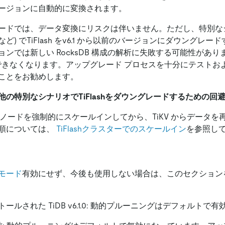
ージョンに自動的に変換されます。
ードでは、データ変換にリスクは伴いません。ただし、特別なシ
ど) でTiFlash をv6.1 から以前のバージョンにダウングレ
ンでは新しい RocksDB 構成の解析に失敗する可能性があ
再起動できなくなります。アップグレード プロセスを十分にテスト
ことをお勧めします。
の特別なシナリオでTiFlashをダウングレードするための回
ashノードを強制的にスケールインしてから、TiKV からデータ
順については、
TiFlashクラスターでのスケールイン
を参照し
モード
有効にせず、今後も使用しない場合は、このセクション
ールされた TiDB v6.1.0: 動的プルーニングはデフォルトで