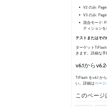
V2 のみ: P
V3 のみ: P
混合モード: P
ティションを
テストまたはその他
ターゲットTiFl
きます。詳細な手
v6.1からv6.
TiFlash をv6
い。詳細は
ページ
このページ