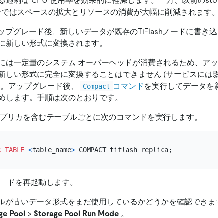
過剰な CPU 使用率を効果的に軽減します。一方、以前のstor
ョンではスペースの拡大とリソースの消費が大幅に削減されます
へのアップグレード後、新しいデータが既存のTiFlashノードに書
に新しい形式に変換されます。
には一定量のシステム オーバーヘッドが消費されるため、ア
新しい形式に完全に変換することはできません (サービスには
)。アップグレード後、
コマンド
を実行してデータを
Compact
めします。手順は次のとおりです。
ashレプリカを含むテーブルごとに次のコマンドを実行します。
R TABLE
<
table_name
>
shノードを再起動します。
テーブルが古いデータ形式をまだ使用しているかどうかを確認できま
ge Pool
>
Storage Pool Run Mode
。