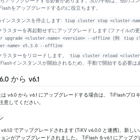
らアップグレードする必要があります。次の手順は、他のコン
iFlashをアップグレードするのに役立ちます。
lashインスタンスを停止します:
tiup cluster stop <cluster-na
B クラスターを再起動せずにアップグレードします (ファイルの更
(例:
r upgrade <cluster-name> <version> --offline
tiup c
er-name> v5.3.0 --offline
B クラスターをリロードします。
tiup cluster reload <cluste
TiFlashインスタンスが開始されるため、手動で開始する必要
.0 から v6.1
.x または v6.0 から v6.1 にアップグレードする場合は、 TiFlas
注意してください。
シ
は v6.1.0 でアップグレードされます (TiKV v6.0.0 と連携)。
ージョンがアップグレードされました。 TiFlash をv6.1 にアッ