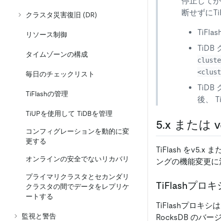
停止してか
断せずにT
クラスタ災害復旧 (DR)
TiF
リソース制御
TiD
タイムゾーンの構成
cluste
<clust
毎日のチェックリスト
TiD
TiFlashの管理
後、 
TiUPを使用して TiDBを管理
5.x または v6
コンフィグレーションを動的に変
更する
TiFlash をv5
オンラインの安全でないリカバリ
ングの機能変更に
プライマリクラスタとセカンダリ
TiFlashプロキ
クラスタの間でデータをレプリケ
ートする
TiFlashプロキシ
監視と警告
RocksDB のバ