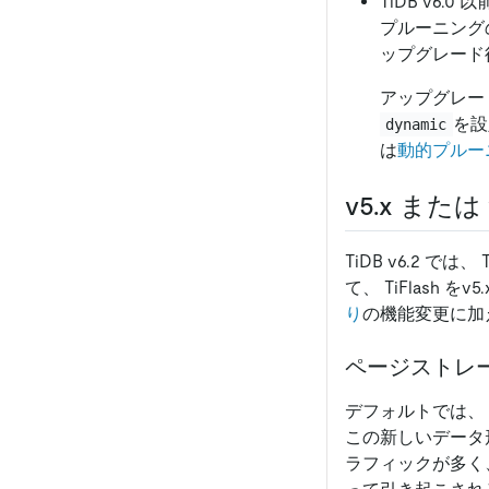
TiDB v6
プルーニング
ップグレード
アップグレー
を設
dynamic
は
動的プルー
v5.x または 
TiDB v6.2 で
て、 TiFlash を
り
の機能変更に加え
ページストレ
デフォルトでは、 TiFl
この新しいデータ
ラフィックが多く、