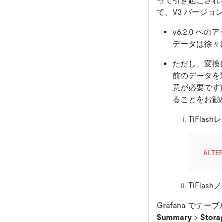
って引き起こされる
て、V3 バージ
v6.2.0 
データは徐々
ただし、変換
前のデータを
意が必要です
ることをお勧
TiFl
ALTE
TiFla
Grafana で
Summary
>
Stora