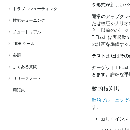
タ形式が新しいバ
トラブルシューティング
通常のアップグレ
性能チューニング
たは検証シナリオな
合、以前のバージョ
チュートリアル
TiFlash は
TiDB ツール
の計画を準備する
参照
テストまたはその他
よくある質問
ターゲットTiFl
きます。詳細な手
リリースノート
動的枝刈り
用語集
動的プルーニング
す。
新しくインスト