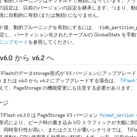
.0 以前: 動的プルーニングはデフォルトで無効になっています。
の設定は、以前のバージョンの設定を継承します。つまり、動
後に自動的に有効 (または無効) になりません。
ド後、動的プルーニングを有効にするには、
tidb_partition_
定し、パーティション化されたテーブルの GlobalStats を
ニングモード
を参照してください。
v6.0 から v6.2 へ
は、 TiFlashのデータstorage形式が V3 バージョンにアップグ
v5.x または v6.0 から v6.2 にアップグレードする場合は、
TiFla
て、PageStorage の機能変更にも注意する必要があります。
ージ
ash v6.2.0 は PageStorage V3 バージョン
format_version 
形式により、ピーク時の書き込み I/O トラフィックが大幅に
同時実行性が高い、またはクエリが重いシナリオでは、 TiFlas