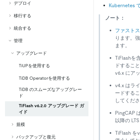
デプロイ
Kubernete
移行する
ノート：
統合する
ファストス
ります。強
管理
ます。
アップグレード
TiFlash
ドすること
TiUPを使用する
v6.x 
TiDB Operatorを使用する
v4.x 
TiDB のスムーズなアップグレー
ードする
ド
してくださ
TiFlash v6.2.0 アップグレード ガ
イド
PingCA
以降の L
規模
TiFlash
バックアップと復元