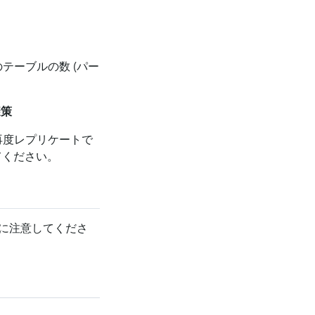
形式のテーブルの数 (パー
避策
を再度レプリケートで
てください。
の変更に注意してくださ