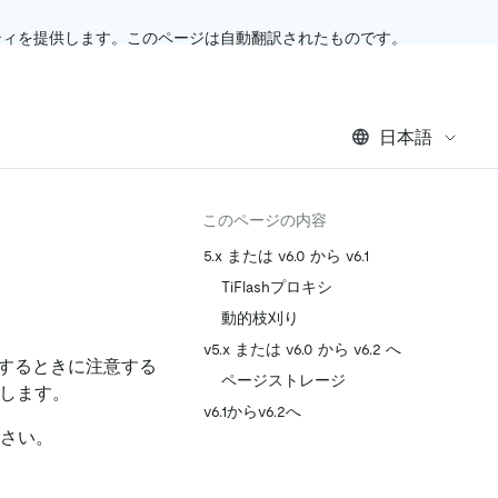
ティを提供します。このページは自動翻訳されたものです。
日本語
このページの内容
5.x または v6.0 から v6.1
TiFlashプロキシ
動的枝刈り
v5.x または v6.0 から v6.2 へ
ードするときに注意する
ページストレージ
明します。
v6.1からv6.2へ
ださい。