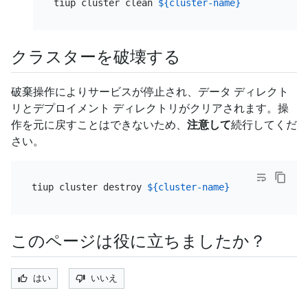
tiup cluster clean 
${cluster-name}
クラスターを破壊する
破棄操作によりサービスが停止され、データ ディレクト
リとデプロイメント ディレクトリがクリアされます。操
作を元に戻すことはできないため、
注意して
続行してくだ
さい。
tiup cluster destroy 
${cluster-name}
このページは役に立ちましたか？
はい
いいえ