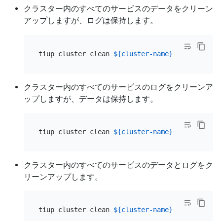
クラスター内のすべてのサービスのデータをクリーン
アップしますが、ログは保持します。
tiup cluster clean 
${cluster-name}
クラスター内のすべてのサービスのログをクリーンア
ップしますが、データは保持します。
tiup cluster clean 
${cluster-name}
 --
log
クラスター内のすべてのサービスのデータとログをク
リーンアップします。
tiup cluster clean 
${cluster-name}