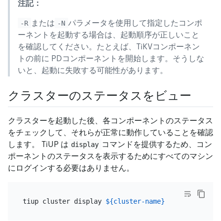
注記：
または
パラメータを使用して指定したコンポ
-R
-N
ーネントを起動する場合は、起動順序が正しいこと
を確認してください。たとえば、TiKVコンポーネン
トの前に PDコンポーネントを開始します。そうしな
いと、起動に失敗する可能性があります。
クラスターのステータスをビュー
クラスターを起動した後、各コンポーネントのステータス
をチェックして、それらが正常に動作していることを確認
します。 TiUP は
コマンドを提供するため、コン
display
ポーネントのステータスを表示するためにすべてのマシン
にログインする必要はありません。
tiup cluster display 
${cluster-name}