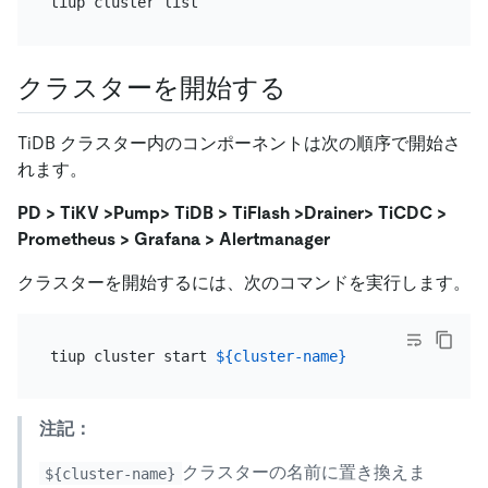
クラスターを開始する
TiDB クラスター内のコンポーネントは次の順序で開始さ
れます。
PD
>
TiKV
>
Pump
>
TiDB
>
TiFlash
>
Drainer
>
TiCDC
>
Prometheus
>
Grafana
>
Alertmanager
クラスターを開始するには、次のコマンドを実行します。
tiup cluster start 
${cluster-name}
注記：
クラスターの名前に置き換えま
${cluster-name}