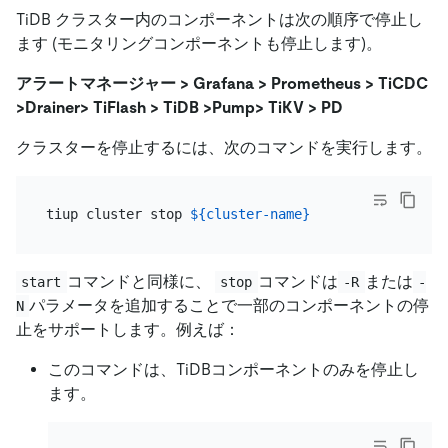
TiDB クラスター内のコンポーネントは次の順序で停止し
ます (モニタリングコンポーネントも停止します)。
アラートマネージャー
>
Grafana
>
Prometheus
>
TiCDC
>
Drainer
>
TiFlash
>
TiDB
>
Pump
>
TiKV
>
PD
クラスターを停止するには、次のコマンドを実行します。
tiup cluster stop 
${cluster-name}
コマンドと同様に、
コマンドは
または
start
stop
-R
-
パラメータを追加することで一部のコンポーネントの停
N
止をサポートします。例えば：
このコマンドは、TiDBコンポーネントのみを停止し
ます。