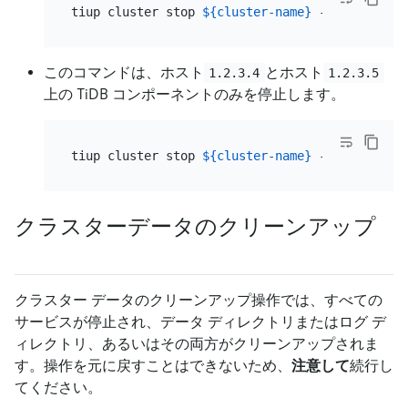
tiup cluster stop 
${cluster-name}
このコマンドは、ホスト
とホスト
1.2.3.4
1.2.3.5
上の TiDB コンポーネントのみを停止します。
tiup cluster stop 
${cluster-name}
クラスターデータのクリーンアップ
クラスター データのクリーンアップ操作では、すべての
サービスが停止され、データ ディレクトリまたはログ デ
ィレクトリ、あるいはその両方がクリーンアップされま
す。操作を元に戻すことはできないため、
注意して
続行し
てください。