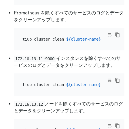
Prometheus を除くすべてのサービスのログとデータ
をクリーンアップします。
tiup cluster clean 
${cluster-name}
インスタンスを除くすべてのサ
172.16.13.11:9000
ービスのログとデータをクリーンアップします。
tiup cluster clean 
${cluster-name}
ノードを除くすべてのサービスのログ
172.16.13.12
とデータをクリーンアップします。